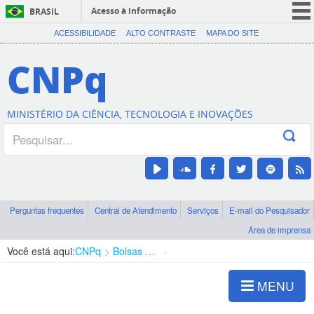
Acesso à informação
BRASIL
CORONAVÍRUS (COVID-19)
ACESSIBILIDADE
ALTO CONTRASTE
MAPA DO SITE
Participe
CNPq
Serviços
Legislação
MINISTÉRIO DA CIÊNCIA, TECNOLOGIA E INOVAÇÕES
Canais
Perguntas frequentes
Central de Atendimento
Serviços
E-mail do Pesquisador
Área de imprensa
Você está aqui:
CNPq
Bolsas e Auxílios Vigentes
Projetos de Pesquisa
MENU