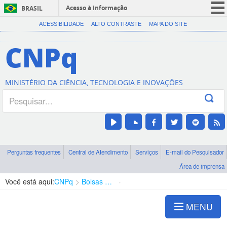
Acesso à informação
BRASIL
CORONAVÍRUS (COVID-19)
ACESSIBILIDADE
ALTO CONTRASTE
MAPA DO SITE
Participe
CNPq
Serviços
Legislação
MINISTÉRIO DA CIÊNCIA, TECNOLOGIA E INOVAÇÕES
Canais
Perguntas frequentes
Central de Atendimento
Serviços
E-mail do Pesquisador
Área de imprensa
Você está aqui:
CNPq
Bolsas e Auxílios Vigentes
Projetos de Pesquisa
MENU