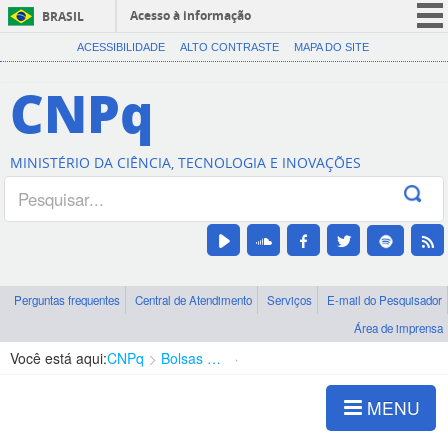
Acesso à informação
BRASIL
CORONAVÍRUS (COVID-19)
ACESSIBILIDADE
ALTO CONTRASTE
MAPA DO SITE
Participe
CNPq
Serviços
Legislação
MINISTÉRIO DA CIÊNCIA, TECNOLOGIA E INOVAÇÕES
Canais
Perguntas frequentes
Central de Atendimento
Serviços
E-mail do Pesquisador
Área de imprensa
Você está aqui:
CNPq
Bolsas e Auxílios Vigentes
Projetos de Pesquisa
MENU