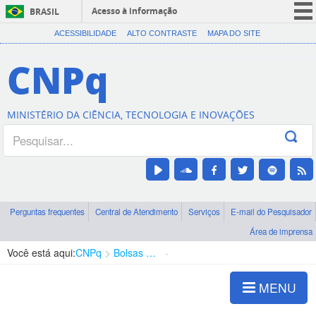
Acesso à informação
BRASIL
CORONAVÍRUS (COVID-19)
ACESSIBILIDADE
ALTO CONTRASTE
MAPA DO SITE
Participe
CNPq
Serviços
Legislação
MINISTÉRIO DA CIÊNCIA, TECNOLOGIA E INOVAÇÕES
Canais
Perguntas frequentes
Central de Atendimento
Serviços
E-mail do Pesquisador
Área de imprensa
Você está aqui:
CNPq
Bolsas e Auxílios Vigentes
Projetos de Pesquisa
MENU