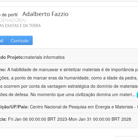
Adalberto Fazzio
DENADOR(A)
AS EXATAS E DA TERRA
il
Currículo
 do Projeto:
materials informatics
mo:
A habilidade de manusear e sintetizar materiais é de importância 
zações, a ponto de marcar eras da humanidade, como a idade da pedra, 
es ocorrem por conta da vantagem estratégica do domínio de materiais,
ções de defesa. No momento que uma civilização domina um materi
...
uição/UF/País:
Centro Nacional de Pesquisa em Energia e Materiais - S
cia:
Fri Jan 06 00:00:00 BRT 2023-Mon Jan 31 00:00:00 BRT 2028