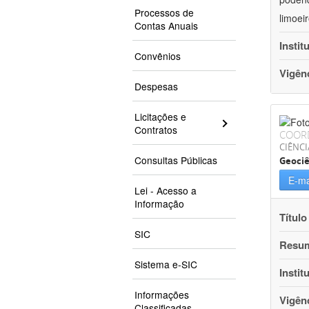
Processos de
limoei
Contas Anuais
Instit
Convênios
Vigên
Despesas
Licitações e
Contratos
COOR
CIÊNCI
Consultas Públicas
Geociê
E-ma
Lei - Acesso a
Informação
Título
SIC
Resu
Sistema e-SIC
Instit
Informações
Vigên
Classificadas