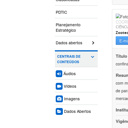
PDTIC
COOR
Planejamento
CIÊNCI
Estratégico
Zoote
E-ma
Dados abertos
Título
CENTRAIS DE
CONTEÚDOS
confin
Áudios
Resu
com mú
Vídeos
de par
mercad
Imagens
Instit
Dados Abertos
Vigên