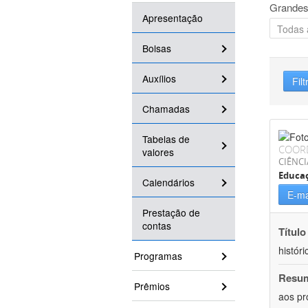
Grandes
Apresentação
Bolsas
Auxílios
Filt
Chamadas
Tabelas de
COOR
valores
CIÊNC
Educa
Calendários
E-ma
Prestação de
contas
Título
históri
Programas
Resu
Prêmios
aos pr