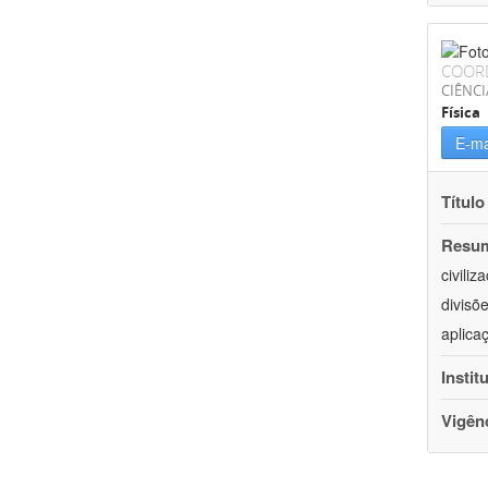
COOR
CIÊNCI
Física
E-ma
Título
Resu
civili
divisõ
aplica
Instit
Vigên