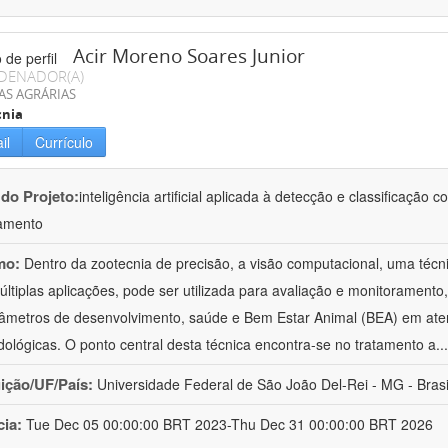
Acir Moreno Soares Junior
DENADOR(A)
AS AGRÁRIAS
cnia
il
Currículo
 do Projeto:
inteligência artificial aplicada à detecção e classificaçã
amento
mo:
Dentro da zootecnia de precisão, a visão computacional, uma técni
ltiplas aplicações, pode ser utilizada para avaliação e monitoramento, 
âmetros de desenvolvimento, saúde e Bem Estar Animal (BEA) em ate
ológicas. O ponto central desta técnica encontra-se no tratamento a
..
uição/UF/País:
Universidade Federal de São João Del-Rei - MG - Brasi
cia:
Tue Dec 05 00:00:00 BRT 2023-Thu Dec 31 00:00:00 BRT 2026