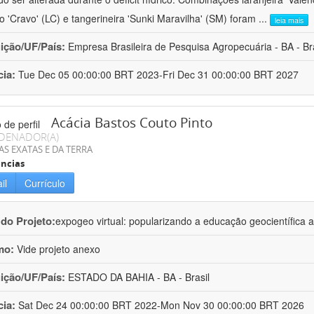
ro 'Cravo' (LC) e tangerineira 'Sunki Maravilha' (SM) foram
...
leia mais
uição/UF/País:
Empresa Brasileira de Pesquisa Agropecuária - BA - Bra
cia:
Tue Dec 05 00:00:00 BRT 2023-Fri Dec 31 00:00:00 BRT 2027
Acácia Bastos Couto Pinto
DENADOR(A)
AS EXATAS E DA TERRA
ncias
il
Currículo
 do Projeto:
expogeo virtual: popularizando a educação geocientífica a
mo:
Vide projeto anexo
uição/UF/País:
ESTADO DA BAHIA - BA - Brasil
cia:
Sat Dec 24 00:00:00 BRT 2022-Mon Nov 30 00:00:00 BRT 2026