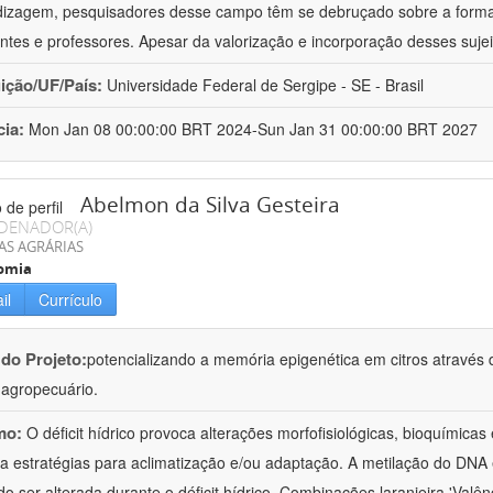
izagem, pesquisadores desse campo têm se debruçado sobre a formaç
ntes e professores. Apesar da valorização e incorporação desses sujei
uição/UF/País:
Universidade Federal de Sergipe - SE - Brasil
cia:
Mon Jan 08 00:00:00 BRT 2024-Sun Jan 31 00:00:00 BRT 2027
Abelmon da Silva Gesteira
DENADOR(A)
AS AGRÁRIAS
omia
il
Currículo
 do Projeto:
potencializando a memória epigenética em citros através d
o agropecuário.
mo:
O déficit hídrico provoca alterações morfofisiológicas, bioquímica
 a estratégias para aclimatização e/ou adaptação. A metilação do DNA 
o ser alterada durante o déficit hídrico. Combinações laranjeira 'Valên