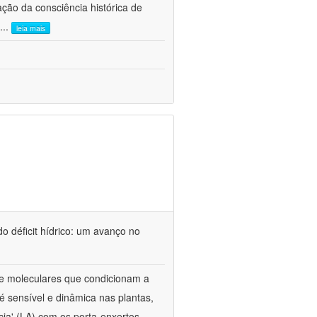
ão da consciência histórica de
...
leia mais
o déficit hídrico: um avanço no
s e moleculares que condicionam a
é sensível e dinâmica nas plantas,
cia' (LA) com os porta-enxertos