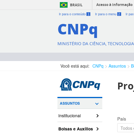
Acesso à informação
BRASIL
Ir para o conteúdo
1
Ir para o menu
2
Ir pa
CNPq
MINISTÉRIO DA CIÊNCIA, TECNOLOGI
Você está aqui:
CNPq
Assuntos
B
Pro
ASSUNTOS
Institucional
País
Bolsas e Auxílios