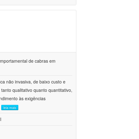
o comportamental de cabras em
ca não invasiva, de baixo custo e
tanto qualitativo quanto quantitativo,
ndimento às exigências
.
leia mais
l