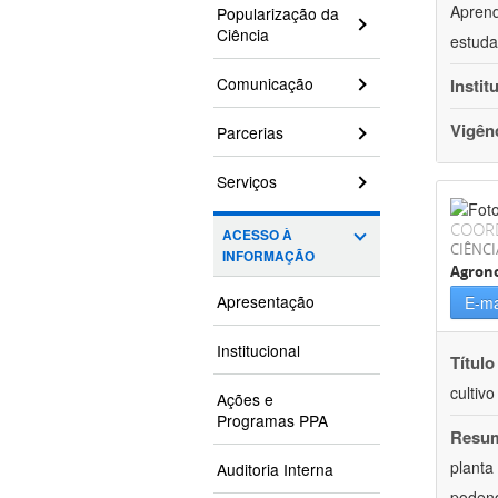
Aprend
Popularização da
Ciência
estuda
Comunicação
Instit
Vigên
Parcerias
Serviços
COOR
ACESSO À
CIÊNCI
INFORMAÇÃO
Agron
Apresentação
E-ma
Institucional
Título
cultiv
Ações e
Programas PPA
Resu
planta
Auditoria Interna
podend