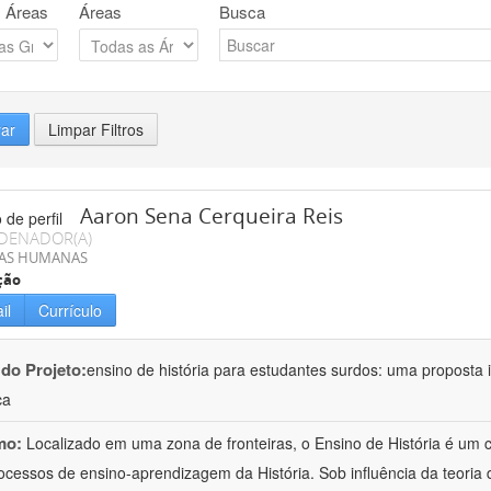
 Áreas
Áreas
Busca
rar
Limpar Filtros
Aaron Sena Cerqueira Reis
DENADOR(A)
IAS HUMANAS
ção
il
Currículo
 do Projeto:
ensino de história para estudantes surdos: uma proposta i
ca
mo:
Localizado em uma zona de fronteiras, o Ensino de História é um
ocessos de ensino-aprendizagem da História. Sob influência da teoria d