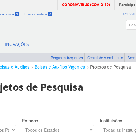
CORONAVÍRUS (COVID-19)
Participe
ra a busca
3
Ir para o rodapé
4
ACESSI
A E INOVAÇÕES
Perguntas frequentes
Central de Atendimento
Serv
olsas e Auxílios
Bolsas e Auxílios Vigentes
Projetos de Pesquisa
jetos de Pesquisa
Estados
Instituições