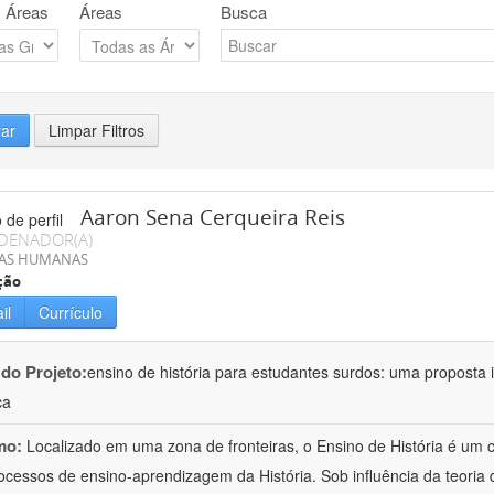
 Áreas
Áreas
Busca
rar
Limpar Filtros
Aaron Sena Cerqueira Reis
DENADOR(A)
IAS HUMANAS
ção
il
Currículo
 do Projeto:
ensino de história para estudantes surdos: uma proposta i
ca
mo:
Localizado em uma zona de fronteiras, o Ensino de História é um
ocessos de ensino-aprendizagem da História. Sob influência da teoria d