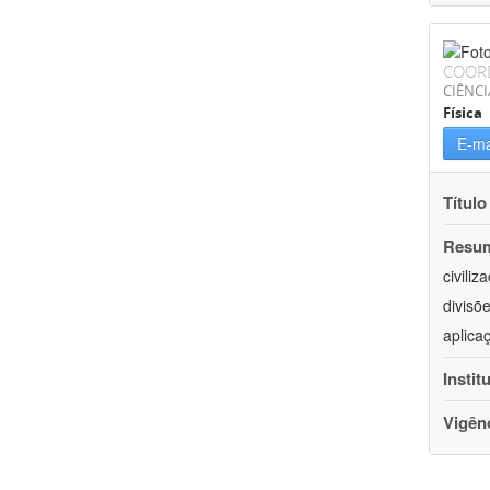
COOR
CIÊNCI
Física
E-ma
Título
Resu
civili
divisõ
aplica
Instit
Vigên