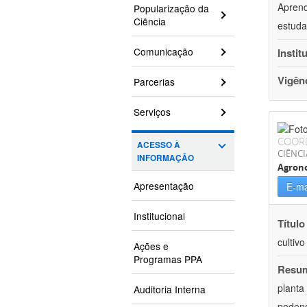
Aprend
Popularização da
Ciência
estuda
Comunicação
Instit
Vigên
Parcerias
Serviços
COOR
ACESSO À
CIÊNCI
INFORMAÇÃO
Agron
Apresentação
E-ma
Institucional
Título
cultiv
Ações e
Programas PPA
Resu
planta
Auditoria Interna
podend