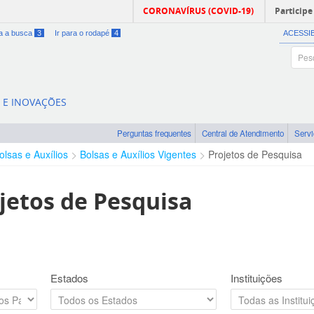
CORONAVÍRUS (COVID-19)
Participe
ra a busca
3
Ir para o rodapé
4
ACESSI
A E INOVAÇÕES
Perguntas frequentes
Central de Atendimento
Serv
olsas e Auxílios
Bolsas e Auxílios Vigentes
Projetos de Pesquisa
jetos de Pesquisa
Estados
Instituições