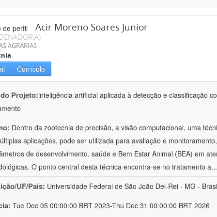
Acir Moreno Soares Junior
DENADOR(A)
AS AGRÁRIAS
cnia
il
Currículo
 do Projeto:
inteligência artificial aplicada à detecção e classificaçã
amento
mo:
Dentro da zootecnia de precisão, a visão computacional, uma técni
ltiplas aplicações, pode ser utilizada para avaliação e monitoramento, 
âmetros de desenvolvimento, saúde e Bem Estar Animal (BEA) em ate
ológicas. O ponto central desta técnica encontra-se no tratamento a
..
uição/UF/País:
Universidade Federal de São João Del-Rei - MG - Brasi
cia:
Tue Dec 05 00:00:00 BRT 2023-Thu Dec 31 00:00:00 BRT 2026