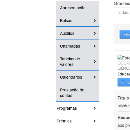
Grandes
Apresentação
Bolsas
Auxílios
Filt
Chamadas
Tabelas de
COOR
valores
CIÊNC
Educa
Calendários
E-ma
Prestação de
contas
Título
históri
Programas
Resu
Prêmios
aos pr