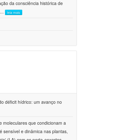
ão da consciência histórica de
...
leia mais
o déficit hídrico: um avanço no
s e moleculares que condicionam a
é sensível e dinâmica nas plantas,
cia' (LA) com os porta-enxertos