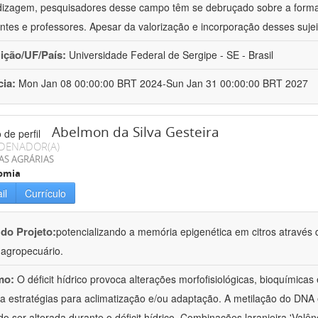
izagem, pesquisadores desse campo têm se debruçado sobre a formaç
ntes e professores. Apesar da valorização e incorporação desses sujei
uição/UF/País:
Universidade Federal de Sergipe - SE - Brasil
cia:
Mon Jan 08 00:00:00 BRT 2024-Sun Jan 31 00:00:00 BRT 2027
Abelmon da Silva Gesteira
DENADOR(A)
AS AGRÁRIAS
omia
il
Currículo
 do Projeto:
potencializando a memória epigenética em citros através d
o agropecuário.
mo:
O déficit hídrico provoca alterações morfofisiológicas, bioquímica
 a estratégias para aclimatização e/ou adaptação. A metilação do DNA 
o ser alterada durante o déficit hídrico. Combinações laranjeira 'Valên