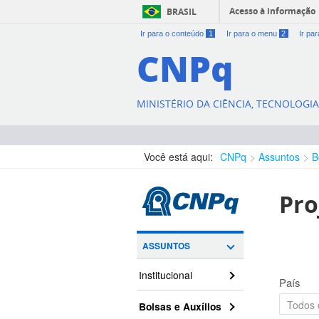
Acesso à informação
BRASIL
Ir para o conteúdo
1
Ir para o menu
2
Ir pa
CNPq
MINISTÉRIO DA CIÊNCIA, TECNOLOGI
Você está aqui:
CNPq
Assuntos
B
Pro
ASSUNTOS
Institucional
País
Bolsas e Auxílios