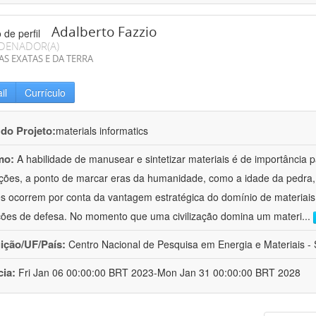
Adalberto Fazzio
DENADOR(A)
AS EXATAS E DA TERRA
il
Currículo
 do Projeto:
materials informatics
mo:
A habilidade de manusear e sintetizar materiais é de importância 
zações, a ponto de marcar eras da humanidade, como a idade da pedra, 
es ocorrem por conta da vantagem estratégica do domínio de materiais,
ções de defesa. No momento que uma civilização domina um materi
...
uição/UF/País:
Centro Nacional de Pesquisa em Energia e Materiais - S
cia:
Fri Jan 06 00:00:00 BRT 2023-Mon Jan 31 00:00:00 BRT 2028