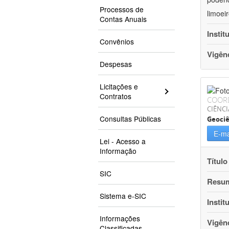
Processos de
limoei
Contas Anuais
Instit
Convênios
Vigên
Despesas
Licitações e
Contratos
COOR
CIÊNCI
Consultas Públicas
Geociê
E-ma
Lei - Acesso a
Informação
Título
SIC
Resu
Sistema e-SIC
Instit
Informações
Vigên
Classificadas