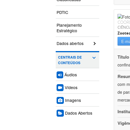
PDTIC
COOR
Planejamento
CIÊNCI
Estratégico
Zoote
E-ma
Dados abertos
Título
CENTRAIS DE
CONTEÚDOS
confin
Áudios
Resu
com mú
Vídeos
de par
mercad
Imagens
Instit
Dados Abertos
Vigên