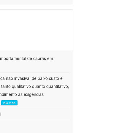
o comportamental de cabras em
ca não invasiva, de baixo custo e
tanto qualitativo quanto quantitativo,
ndimento às exigências
.
leia mais
l