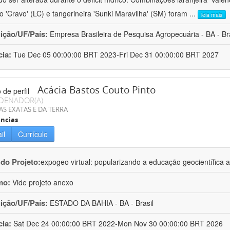
ro 'Cravo' (LC) e tangerineira 'Sunki Maravilha' (SM) foram
...
leia mais
uição/UF/País:
Empresa Brasileira de Pesquisa Agropecuária - BA - Bra
cia:
Tue Dec 05 00:00:00 BRT 2023-Fri Dec 31 00:00:00 BRT 2027
Acácia Bastos Couto Pinto
DENADOR(A)
AS EXATAS E DA TERRA
ncias
il
Currículo
 do Projeto:
expogeo virtual: popularizando a educação geocientífica a
mo:
Vide projeto anexo
uição/UF/País:
ESTADO DA BAHIA - BA - Brasil
cia:
Sat Dec 24 00:00:00 BRT 2022-Mon Nov 30 00:00:00 BRT 2026