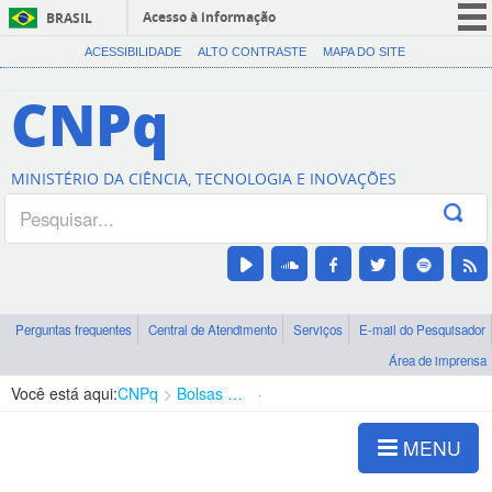
Acesso à informação
BRASIL
CORONAVÍRUS (COVID-19)
ACESSIBILIDADE
ALTO CONTRASTE
MAPA DO SITE
Participe
CNPq
Serviços
Legislação
MINISTÉRIO DA CIÊNCIA, TECNOLOGIA E INOVAÇÕES
Canais
Perguntas frequentes
Central de Atendimento
Serviços
E-mail do Pesquisador
Área de imprensa
Você está aqui:
CNPq
Bolsas e Auxílios Vigentes
Projetos de Pesquisa
MENU