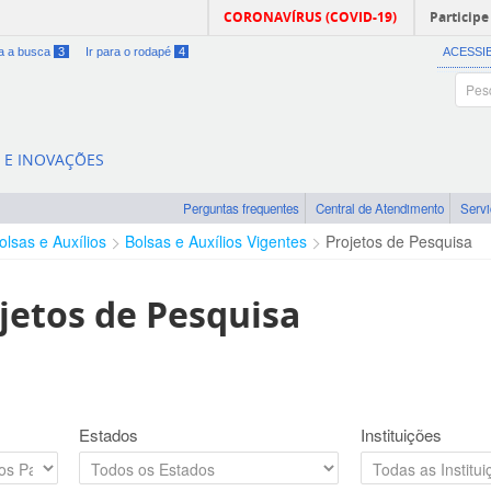
CORONAVÍRUS (COVID-19)
Participe
ra a busca
3
Ir para o rodapé
4
ACESSI
A E INOVAÇÕES
Perguntas frequentes
Central de Atendimento
Serv
olsas e Auxílios
Bolsas e Auxílios Vigentes
Projetos de Pesquisa
jetos de Pesquisa
Estados
Instituições