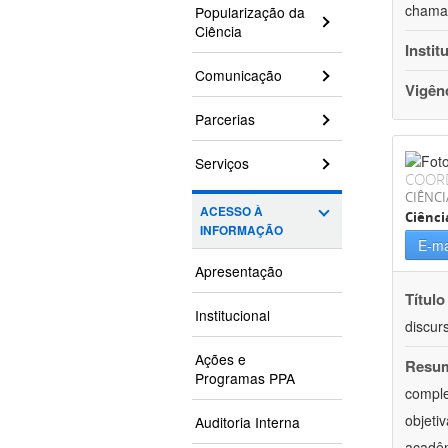
chamam
Popularização da
Ciência
Instit
Comunicação
Vigên
Parcerias
Serviços
COOR
CIÊNCI
ACESSO À
Ciênci
INFORMAÇÃO
E-ma
Apresentação
Título
Institucional
discur
Ações e
Resu
Programas PPA
comple
objeti
Auditoria Interna
acadêm