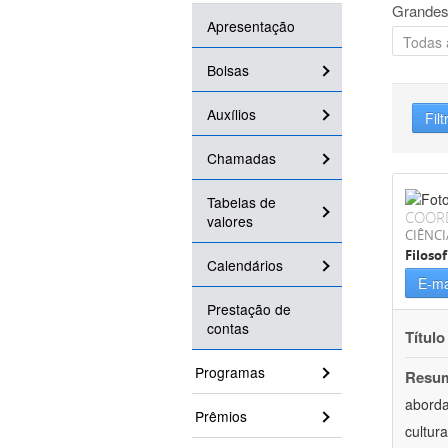
Grandes
Apresentação
Bolsas
Auxílios
Filt
Chamadas
Tabelas de
COOR
valores
CIÊNC
Filosof
Calendários
E-ma
Prestação de
contas
Título
Programas
Resu
aborda
Prêmios
cultur