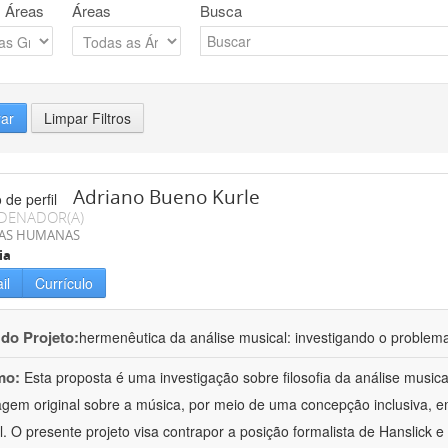
 Áreas
Áreas
Busca
rar
Limpar Filtros
Adriano Bueno Kurle
DENADOR(A)
IAS HUMANAS
ia
il
Currículo
 do Projeto:
hermenêutica da análise musical: investigando o problem
mo:
Esta proposta é uma investigação sobre filosofia da análise musi
gem original sobre a música, por meio de uma concepção inclusiva, em 
al. O presente projeto visa contrapor a posição formalista de Hanslick