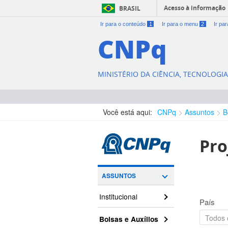
Acesso à informação
BRASIL
Ir para o conteúdo
1
Ir para o menu
2
Ir pa
CNPq
MINISTÉRIO DA CIÊNCIA, TECNOLOGI
Você está aqui:
CNPq
Assuntos
B
Pro
ASSUNTOS
Institucional
País
Bolsas e Auxílios