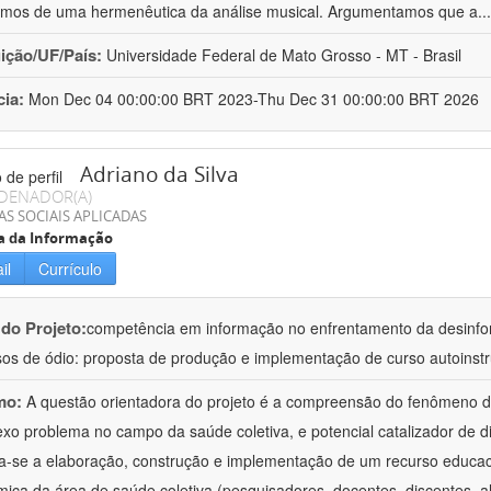
os de uma hermenêutica da análise musical. Argumentamos que a
..
uição/UF/País:
Universidade Federal de Mato Grosso - MT - Brasil
cia:
Mon Dec 04 00:00:00 BRT 2023-Thu Dec 31 00:00:00 BRT 2026
Adriano da Silva
DENADOR(A)
AS SOCIAIS APLICADAS
a da Informação
il
Currículo
 do Projeto:
competência em informação no enfrentamento da desinf
sos de ódio: proposta de produção e implementação de curso autoinstr
mo:
A questão orientadora do projeto é a compreensão do fenômeno 
xo problema no campo da saúde coletiva, e potencial catalizador de d
va-se a elaboração, construção e implementação de um recurso educa
ica da área de saúde coletiva (pesquisadores, docentes, discentes, a