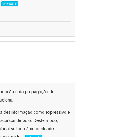
.
leia mais
ormação e da propagação de
ucional
da desinformação como expressivo e
iscursos de ódio. Deste modo,
cional voltado à comunidade
lunos de in
...