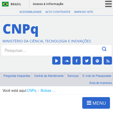
Acesso à informação
BRASIL
CORONAVÍRUS (COVID-19)
ACESSIBILIDADE
ALTO CONTRASTE
MAPA DO SITE
Participe
CNPq
Serviços
Legislação
MINISTÉRIO DA CIÊNCIA, TECNOLOGIA E INOVAÇÕES
Canais
Perguntas frequentes
Central de Atendimento
Serviços
E-mail do Pesquisador
Área de imprensa
Você está aqui:
CNPq
Bolsas e Auxílios Vigentes
Projetos de Pesquisa
MENU