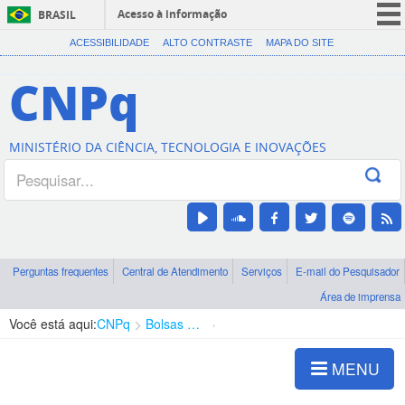
Acesso à informação
BRASIL
CORONAVÍRUS (COVID-19)
ACESSIBILIDADE
ALTO CONTRASTE
MAPA DO SITE
Participe
CNPq
Serviços
Legislação
MINISTÉRIO DA CIÊNCIA, TECNOLOGIA E INOVAÇÕES
Canais
Perguntas frequentes
Central de Atendimento
Serviços
E-mail do Pesquisador
Área de imprensa
Você está aqui:
CNPq
Bolsas e Auxílios Vigentes
Projetos de Pesquisa
MENU