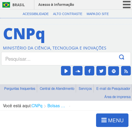
Acesso à informação
BRASIL
CORONAVÍRUS (COVID-19)
ACESSIBILIDADE
ALTO CONTRASTE
MAPA DO SITE
Participe
CNPq
Serviços
Legislação
MINISTÉRIO DA CIÊNCIA, TECNOLOGIA E INOVAÇÕES
Canais
Perguntas frequentes
Central de Atendimento
Serviços
E-mail do Pesquisador
Área de imprensa
Você está aqui:
CNPq
Bolsas e Auxílios Vigentes
Projetos de Pesquisa
MENU