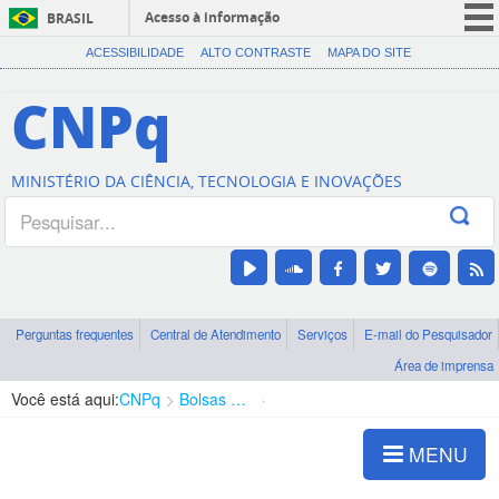
Acesso à informação
BRASIL
CORONAVÍRUS (COVID-19)
ACESSIBILIDADE
ALTO CONTRASTE
MAPA DO SITE
Participe
CNPq
Serviços
Legislação
MINISTÉRIO DA CIÊNCIA, TECNOLOGIA E INOVAÇÕES
Canais
Perguntas frequentes
Central de Atendimento
Serviços
E-mail do Pesquisador
Área de imprensa
Você está aqui:
CNPq
Bolsas e Auxílios Vigentes
Projetos de Pesquisa
MENU