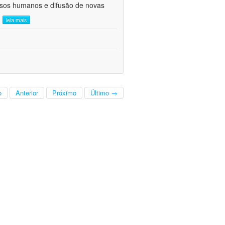
ursos humanos e difusão de novas
.
leia mais
o
Anterior
Próximo
Último →