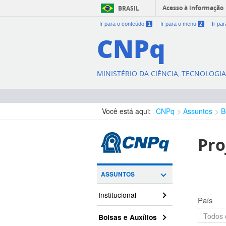
Acesso à informação
BRASIL
Ir para o conteúdo
1
Ir para o menu
2
Ir pa
CNPq
MINISTÉRIO DA CIÊNCIA, TECNOLOGI
Você está aqui:
CNPq
Assuntos
B
Pro
ASSUNTOS
Institucional
País
Bolsas e Auxílios