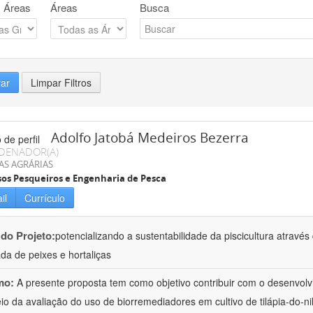
 Áreas
Áreas
Busca
rar
Limpar Filtros
Adolfo Jatobá Medeiros Bezerra
DENADOR(A)
AS AGRÁRIAS
os Pesqueiros e Engenharia de Pesca
il
Currículo
 do Projeto:
potencializando a sustentabilidade da piscicultura atrav
ada de peixes e hortaliças
mo:
A presente proposta tem como objetivo contribuir com o desenvolv
io da avaliação do uso de biorremediadores em cultivo de tilápia-do-ni