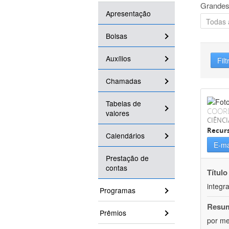
Grandes
Apresentação
Bolsas
Auxílios
Filt
Chamadas
Tabelas de
COOR
valores
CIÊNCI
Recurs
Calendários
E-ma
Prestação de
contas
Título
integr
Programas
Resu
Prêmios
por me