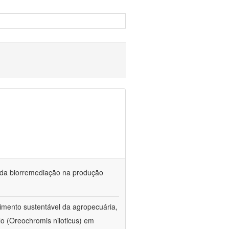
és da biorremediação na produção
imento sustentável da agropecuária,
lo (Oreochromis niloticus) em