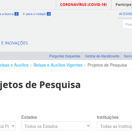
CORONAVÍRUS (COVID-19)
Participe
ra a busca
3
Ir para o rodapé
4
ACESSI
A E INOVAÇÕES
Perguntas frequentes
Central de Atendimento
Serv
olsas e Auxílios
Bolsas e Auxílios Vigentes
Projetos de Pesquisa
jetos de Pesquisa
Estados
Instituições