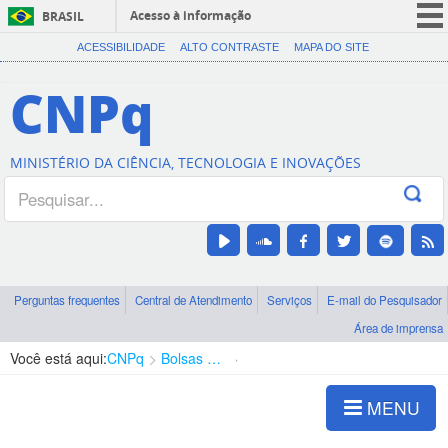
Acesso à informação
BRASIL
CORONAVÍRUS (COVID-19)
ACESSIBILIDADE
ALTO CONTRASTE
MAPA DO SITE
Participe
CNPq
Serviços
Legislação
MINISTÉRIO DA CIÊNCIA, TECNOLOGIA E INOVAÇÕES
Canais
Perguntas frequentes
Central de Atendimento
Serviços
E-mail do Pesquisador
Área de imprensa
Você está aqui:
CNPq
Bolsas e Auxílios Vigentes
Projetos de Pesquisa
MENU