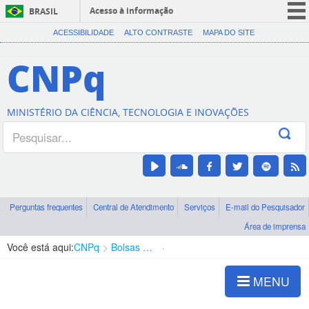
Acesso à informação
BRASIL
CORONAVÍRUS (COVID-19)
ACESSIBILIDADE
ALTO CONTRASTE
MAPA DO SITE
Participe
CNPq
Serviços
Legislação
MINISTÉRIO DA CIÊNCIA, TECNOLOGIA E INOVAÇÕES
Canais
Perguntas frequentes
Central de Atendimento
Serviços
E-mail do Pesquisador
Área de imprensa
Você está aqui:
CNPq
Bolsas e Auxílios Vigentes
Projetos de Pesquisa
MENU