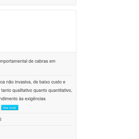
o comportamental de cabras em
ca não invasiva, de baixo custo e
tanto qualitativo quanto quantitativo,
ndimento às exigências
.
leia mais
l