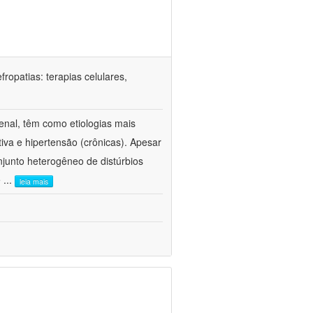
ropatias: terapias celulares,
enal, têm como etiologias mais
iva e hipertensão (crônicas). Apesar
junto heterogêneo de distúrbios
e
...
leia mais