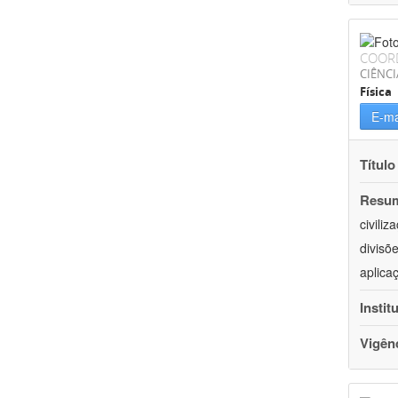
COOR
CIÊNCI
Física
E-ma
Título
Resu
civili
divisõ
aplica
Instit
Vigên