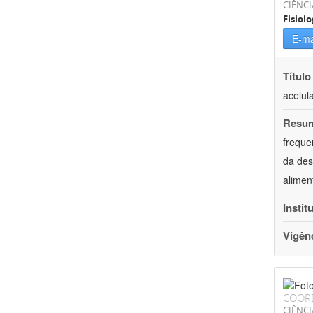
CIÊNCI
Fisiolo
E-ma
Título
acelul
Resu
freque
da des
alimen
Instit
Vigên
COOR
CIÊNCI