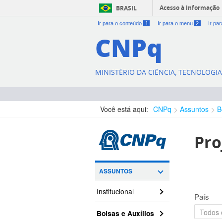
Acesso à informação
BRASIL
Ir para o conteúdo
1
Ir para o menu
2
Ir pa
CNPq
MINISTÉRIO DA CIÊNCIA, TECNOLOGI
Você está aqui:
CNPq
Assuntos
B
Pro
ASSUNTOS
Institucional
País
Bolsas e Auxílios