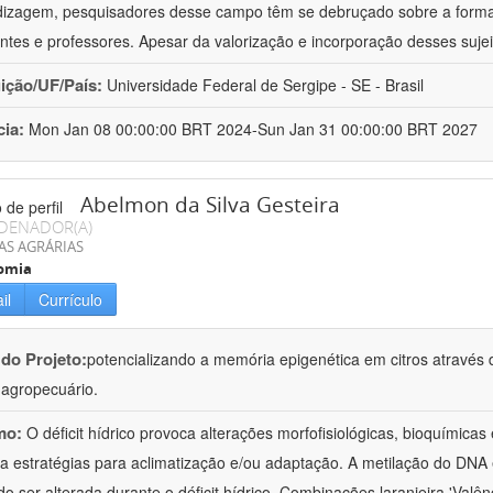
izagem, pesquisadores desse campo têm se debruçado sobre a formaç
ntes e professores. Apesar da valorização e incorporação desses sujei
uição/UF/País:
Universidade Federal de Sergipe - SE - Brasil
cia:
Mon Jan 08 00:00:00 BRT 2024-Sun Jan 31 00:00:00 BRT 2027
Abelmon da Silva Gesteira
DENADOR(A)
AS AGRÁRIAS
omia
il
Currículo
 do Projeto:
potencializando a memória epigenética em citros através d
o agropecuário.
mo:
O déficit hídrico provoca alterações morfofisiológicas, bioquímica
 a estratégias para aclimatização e/ou adaptação. A metilação do DNA 
o ser alterada durante o déficit hídrico. Combinações laranjeira 'Valên