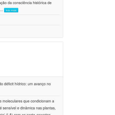
ão da consciência histórica de
...
leia mais
o déficit hídrico: um avanço no
s e moleculares que condicionam a
é sensível e dinâmica nas plantas,
cia' (LA) com os porta-enxertos