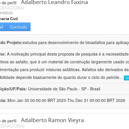
Adalberto Leandro Faxina
DENADOR(A)
HARIAS
aria Civil
il
Currículo
 do Projeto:
estudos para desenvolvimento de bioasfaltos para aplic
mo:
A motivação principal desta proposta de pesquisa é a necessidade
ativos ao asfalto, que é um material de construção largamente usado 
imentação para produzir misturas asfálticas. Asfaltos são derivados da
ibilidade depende basicamente do quanto durar o ciclo do petróle
...
le
uição/UF/País:
Universidade de São Paulo - SP - Brasil
cia:
Mon Jan 30 00:00:00 BRT 2023-Thu Dec 31 00:00:00 BRT 2026
Adalberto Ramon Vieyra
DENADOR(A)