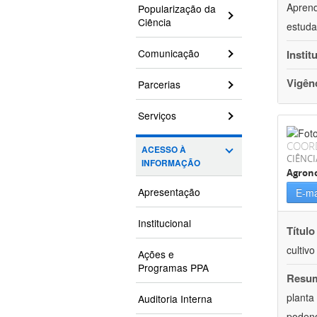
Aprend
Popularização da
Ciência
estuda
Comunicação
Instit
Vigên
Parcerias
Serviços
COOR
ACESSO À
CIÊNCI
INFORMAÇÃO
Agron
Apresentação
E-ma
Institucional
Título
cultiv
Ações e
Programas PPA
Resu
planta
Auditoria Interna
podend