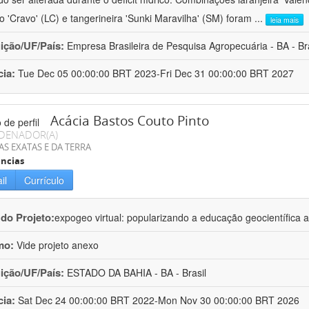
ro 'Cravo' (LC) e tangerineira 'Sunki Maravilha' (SM) foram
...
leia mais
uição/UF/País:
Empresa Brasileira de Pesquisa Agropecuária - BA - Bra
cia:
Tue Dec 05 00:00:00 BRT 2023-Fri Dec 31 00:00:00 BRT 2027
Acácia Bastos Couto Pinto
DENADOR(A)
AS EXATAS E DA TERRA
ncias
il
Currículo
 do Projeto:
expogeo virtual: popularizando a educação geocientífica a
mo:
Vide projeto anexo
uição/UF/País:
ESTADO DA BAHIA - BA - Brasil
cia:
Sat Dec 24 00:00:00 BRT 2022-Mon Nov 30 00:00:00 BRT 2026