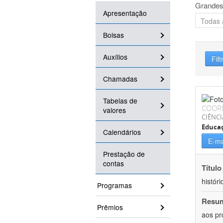
Grandes
Apresentação
Bolsas
Auxílios
Filt
Chamadas
Tabelas de
COOR
valores
CIÊNC
Educa
Calendários
E-ma
Prestação de
contas
Título
históri
Programas
Resu
Prêmios
aos pr