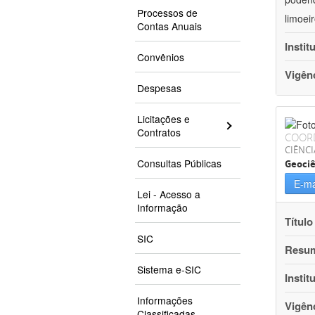
Processos de
limoei
Contas Anuais
Instit
Convênios
Vigên
Despesas
Licitações e
Contratos
COOR
CIÊNCI
Consultas Públicas
Geociê
E-ma
Lei - Acesso a
Informação
Título
SIC
Resu
Sistema e-SIC
Instit
Informações
Vigên
Classificadas