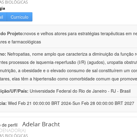
AS BIOLÓGICAS
gia
il
Currículo
 do Projeto:
novos e velhos atores para estratégias terapêuticas em nef
ares e farmacológicas
mo:
Nefropatias, nome amplo que caracteriza a diminuição da função r
ntes processos de isquemia-reperfusão (I/R) (agudos), uropatia obstrut
nutrição, a obesidade e o elevado consumo de sal constituírem um con
tares, elas têm a hipertensão como comorbidade comum que promov
uição/UF/País:
Universidade Federal do Rio de Janeiro - RJ - Brasil
cia:
Wed Feb 21 00:00:00 BRT 2024-Sun Feb 28 00:00:00 BRT 2027
Adelar Bracht
DENADOR(A)
AS BIOLÓGICAS