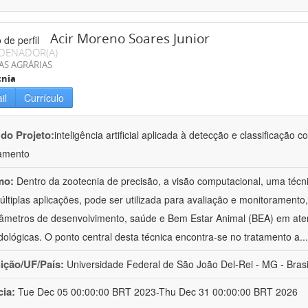
Acir Moreno Soares Junior
DENADOR(A)
AS AGRÁRIAS
cnia
il
Currículo
 do Projeto:
inteligência artificial aplicada à detecção e classificaçã
amento
mo:
Dentro da zootecnia de precisão, a visão computacional, uma técni
ltiplas aplicações, pode ser utilizada para avaliação e monitoramento, 
âmetros de desenvolvimento, saúde e Bem Estar Animal (BEA) em ate
ológicas. O ponto central desta técnica encontra-se no tratamento a
..
uição/UF/País:
Universidade Federal de São João Del-Rei - MG - Brasi
cia:
Tue Dec 05 00:00:00 BRT 2023-Thu Dec 31 00:00:00 BRT 2026