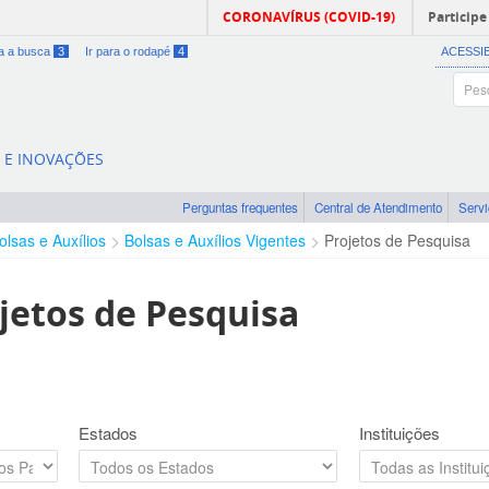
CORONAVÍRUS (COVID-19)
Participe
ra a busca
3
Ir para o rodapé
4
ACESSI
A E INOVAÇÕES
Perguntas frequentes
Central de Atendimento
Serv
olsas e Auxílios
Bolsas e Auxílios Vigentes
Projetos de Pesquisa
jetos de Pesquisa
Estados
Instituições