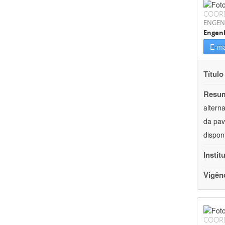
COOR
ENGEN
Engenh
E-ma
Título
Resu
altern
da pav
dispon
Instit
Vigên
COOR