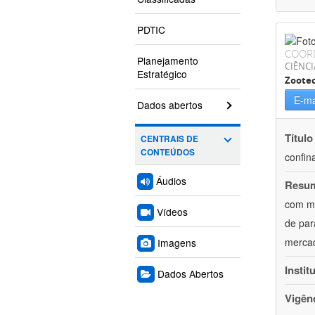
PDTIC
COOR
Planejamento
CIÊNCI
Estratégico
Zoote
E-ma
Dados abertos
Título
CENTRAIS DE
CONTEÚDOS
confin
Áudios
Resu
com mú
Vídeos
de par
mercad
Imagens
Instit
Dados Abertos
Vigên