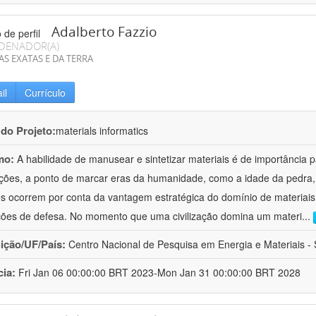
Adalberto Fazzio
DENADOR(A)
AS EXATAS E DA TERRA
il
Currículo
 do Projeto:
materials informatics
mo:
A habilidade de manusear e sintetizar materiais é de importância 
zações, a ponto de marcar eras da humanidade, como a idade da pedra, 
es ocorrem por conta da vantagem estratégica do domínio de materiais,
ções de defesa. No momento que uma civilização domina um materi
...
uição/UF/País:
Centro Nacional de Pesquisa em Energia e Materiais - S
cia:
Fri Jan 06 00:00:00 BRT 2023-Mon Jan 31 00:00:00 BRT 2028