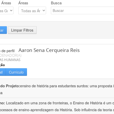
 Áreas
Áreas
Busca
rar
Limpar Filtros
Aaron Sena Cerqueira Reis
DENADOR(A)
IAS HUMANAS
ção
il
Currículo
 do Projeto:
ensino de história para estudantes surdos: uma proposta i
ca
mo:
Localizado em uma zona de fronteiras, o Ensino de História é um
ocessos de ensino-aprendizagem da História. Sob influência da teoria d