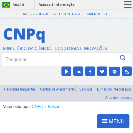
Acesso à informação
BRASIL
CORONAVÍRUS (COVID-19)
ACESSIBILIDADE
ALTO CONTRASTE
MAPA DO SITE
Participe
CNPq
Serviços
Legislação
MINISTÉRIO DA CIÊNCIA, TECNOLOGIA E INOVAÇÕES
Canais
Perguntas frequentes
Central de Atendimento
Serviços
E-mail do Pesquisador
Área de imprensa
Você está aqui:
CNPq
Bolsas e Auxílios Vigentes
Projetos de Pesquisa
MENU