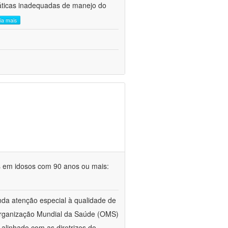
áticas inadequadas de manejo do
eia mais
s em idosos com 90 anos ou mais:
da atenção especial à qualidade de
 Organização Mundial da Saúde (OMS)
alinhado com as diretrizes do