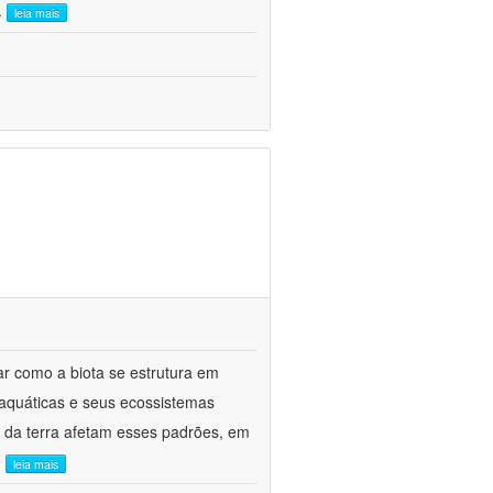
..
leia mais
ar como a biota se estrutura em
 aquáticas e seus ecossistemas
o da terra afetam esses padrões, em
.
leia mais