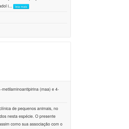
dol i
...
leia mais
4-metilaminoantipirina (maa) e 4-
 clínica de pequenos animais, no
ados nesta espécie. O presente
a, assim como sua associação com o