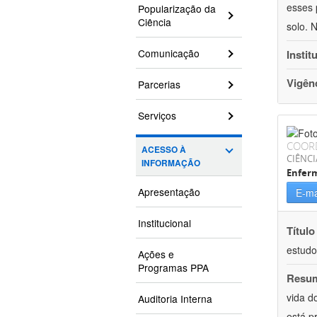
esses 
Popularização da
Ciência
solo. 
Comunicação
Instit
Vigên
Parcerias
Serviços
COOR
ACESSO À
CIÊNCI
INFORMAÇÃO
Enfer
Apresentação
E-ma
Institucional
Título
estudo
Ações e
Programas PPA
Resu
vida d
Auditoria Interna
está p