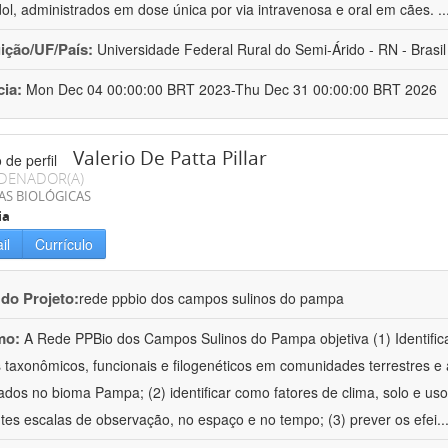
ol, administrados em dose única por via intravenosa e oral em cães.
.
uição/UF/País:
Universidade Federal Rural do Semi-Árido - RN - Brasil
cia:
Mon Dec 04 00:00:00 BRT 2023-Thu Dec 31 00:00:00 BRT 2026
Valerio De Patta Pillar
DENADOR(A)
AS BIOLÓGICAS
ia
il
Currículo
 do Projeto:
rede ppbio dos campos sulinos do pampa
mo:
A Rede PPBio dos Campos Sulinos do Pampa objetiva (1) Identific
 taxonômicos, funcionais e filogenéticos em comunidades terrestres e
ados no bioma Pampa; (2) identificar como fatores de clima, solo e us
ntes escalas de observação, no espaço e no tempo; (3) prever os efei
..