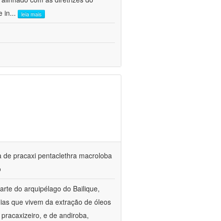
e in
...
leia mais
ta de pracaxi pentaclethra macroloba
o
rte do arquipélago do Bailique,
ias que vivem da extração de óleos
pracaxizeiro, e de andiroba,