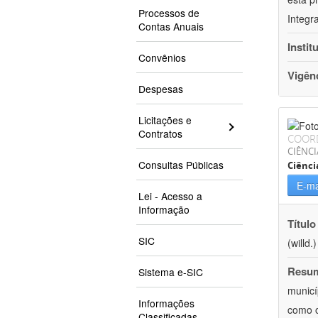
Processos de
Integr
Contas Anuais
Instit
Convênios
Vigên
Despesas
Licitações e
Contratos
COOR
CIÊNCI
Consultas Públicas
Ciênci
E-ma
Lei - Acesso a
Informação
Título
SIC
(willd
Resu
Sistema e-SIC
municí
Informações
como o
Classificadas