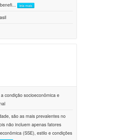
benefi
...
leia mais
asil
 a condição socioeconômica e
nal
dade, são as mais prevalentes no
ois não incluem apenas fatores
oeconômica (SSE), estilo e condições