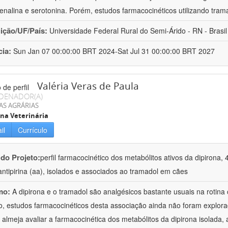
enalina e serotonina. Porém, estudos farmacocinéticos utilizando trama
uição/UF/País:
Universidade Federal Rural do Semi-Árido - RN - Brasil
cia:
Sun Jan 07 00:00:00 BRT 2024-Sat Jul 31 00:00:00 BRT 2027
Valéria Veras de Paula
DENADOR(A)
AS AGRÁRIAS
na Veterinária
il
Currículo
 do Projeto:
perfil farmacocinético dos metabólitos ativos da dipirona, 
ntipirina (aa), isolados e associados ao tramadol em cães
mo:
A dipirona e o tramadol são analgésicos bastante usuais na rotina
o, estudos farmacocinéticos desta associação ainda não foram explor
 almeja avaliar a farmacocinética dos metabólitos da dipirona isolad