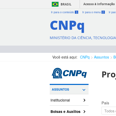
Acesso à informação
BRASIL
Ir para o conteúdo
1
Ir para o menu
2
Ir pa
CNPq
MINISTÉRIO DA CIÊNCIA, TECNOLOGI
Você está aqui:
CNPq
Assuntos
B
Pro
ASSUNTOS
Institucional
País
Bolsas e Auxílios