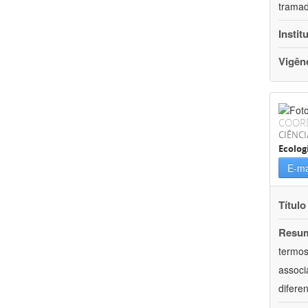
tramad
Instit
Vigên
COOR
CIÊNCI
Ecolog
E-ma
Título
Resu
termos
associ
difere