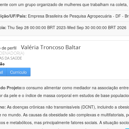
ente com um grupo organizado de mulheres que trabalham na coleta, 
uição/UF/País:
Empresa Brasileira de Pesquisa Agropecuária - DF - Br
cia:
Thu Sep 28 00:00:00 BRT 2023-Wed Sep 30 00:00:00 BRT 2026
Valéria Troncoso Baltar
DENADOR(A)
AS DA SAÚDE
ção
il
Currículo
 do Projeto:
o consumo alimentar como mediador na associação entre
or da pele e o índice de massa corporal em estudos de base populacio
mo:
As doenças crônicas não transmissíveis (DCNT), incluindo a obesi
 e no mundo. As causas da obesidade são complexas e multifatoriais, p
cos e metabólicos, mas principalmente fatores sociais. A situação soci