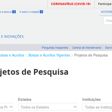
CORONAVÍRUS (COVID-19)
Participe
ra a busca
3
Ir para o rodapé
4
ACESSI
A E INOVAÇÕES
Perguntas frequentes
Central de Atendimento
Serv
olsas e Auxílios
Bolsas e Auxílios Vigentes
Projetos de Pesquisa
jetos de Pesquisa
Estados
Instituições