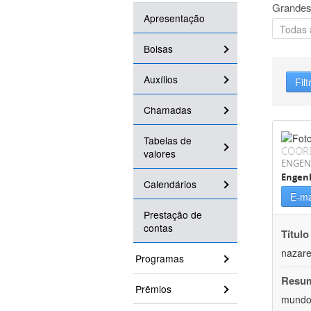
Grandes
Apresentação
Bolsas
Auxílios
Filt
Chamadas
Tabelas de
COOR
valores
ENGEN
Engenh
Calendários
E-ma
Prestação de
contas
Título
nazare
Programas
Resu
Prêmios
mundo,