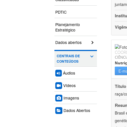
juntam
PDTIC
Instit
Planejamento
Vigên
Estratégico
Dados abertos
COOR
CENTRAIS DE
CIÊNCI
CONTEÚDOS
Nutri
E-ma
Áudios
Vídeos
Título
raça/c
Imagens
Resu
Dados Abertos
Brasil
genéti