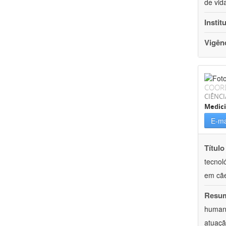
de vid
Instit
Vigên
COOR
CIÊNCI
Medici
E-ma
Título
tecnol
em cã
Resu
humano
atuaçã