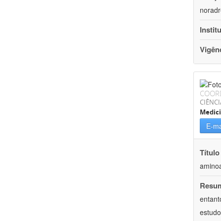
noradr
Instit
Vigên
COOR
CIÊNCI
Medici
E-ma
Título
aminoa
Resu
entant
estudo