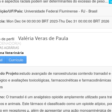
a e aspectos raciais podem ser determinantes do excesso de peso
...
l
uição/UF/País:
Universidade Federal Fluminense - RJ - Brasil
cia:
Mon Dec 04 00:00:00 BRT 2023-Thu Dec 31 00:00:00 BRT 2026
Valéria Veras de Paula
DENADOR(A)
AS AGRÁRIAS
na Veterinária
il
Currículo
 do Projeto:
estudo avançado de nanoestruturas contendo tramadol e 
ógico e avaliações toxicológicas, farmacocinéticas e farmacodinâmicas 
es
mo:
O tramadol é um analgésico opioide amplamente utilizado para tr
s e animais. Este fármaco é classificado como um opioide atípico, po
o em receptores µ, além de apresentar uma ação monoaminérgica de 