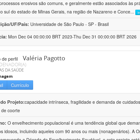
processos erosivos são comuns, e geralmente estão associados às pr
No sul do estado de Minas Gerais, na região de Nazareno e Conce
...
l
uição/UF/País:
Universidade de São Paulo - SP - Brasil
cia:
Mon Dec 04 00:00:00 BRT 2023-Thu Dec 31 00:00:00 BRT 2026
Valéria Pagotto
DENADOR(A)
AS DA SAÚDE
magem
il
Currículo
 do Projeto:
capacidade intrínseca, fragilidade e demanda de cuidado
 de coorte
mo:
O envelhecimento populacional é uma tendência global que deman
os idosos, incluindo aqueles com 90 anos ou mais (nonagenários). A
romovendo a Década do Envelhecimento Saudável, e este projeto está 