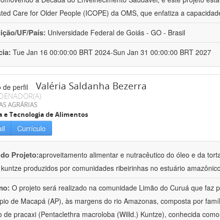
ated Care for Older People (ICOPE) da OMS, que enfatiza a capacidad
uição/UF/País:
Universidade Federal de Goiás - GO - Brasil
cia:
Tue Jan 16 00:00:00 BRT 2024-Sun Jan 31 00:00:00 BRT 2027
Valéria Saldanha Bezerra
DENADOR(A)
AS AGRÁRIAS
a e Tecnologia de Alimentos
il
Currículo
 do Projeto:
aproveitamento alimentar e nutracêutico do óleo e da tor
.) kuntze produzidos por comunidades ribeirinhas no estuário amazônic
mo:
O projeto será realizado na comunidade Limão do Curuá que faz pa
pio de Macapá (AP), às margens do rio Amazonas, composta por famíl
 de pracaxi (Pentaclethra macroloba (Willd.) Kuntze), conhecida como 