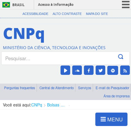
Acesso à informação
BRASIL
CORONAVÍRUS (COVID-19)
ACESSIBILIDADE
ALTO CONTRASTE
MAPA DO SITE
Participe
CNPq
Serviços
Legislação
MINISTÉRIO DA CIÊNCIA, TECNOLOGIA E INOVAÇÕES
Canais
Perguntas frequentes
Central de Atendimento
Serviços
E-mail do Pesquisador
Área de imprensa
Você está aqui:
CNPq
Bolsas e Auxílios Vigentes
Projetos de Pesquisa
MENU