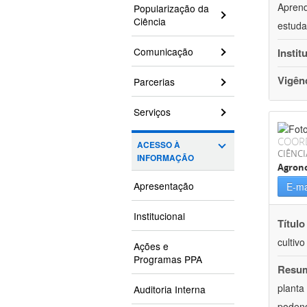
Aprend
Popularização da
Ciência
estuda
Comunicação
Instit
Vigên
Parcerias
Serviços
COOR
ACESSO À
CIÊNCI
INFORMAÇÃO
Agron
Apresentação
E-ma
Institucional
Título
cultiv
Ações e
Programas PPA
Resu
planta
Auditoria Interna
podend