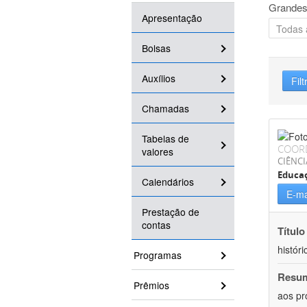
Grandes
Apresentação
Bolsas
Auxílios
Filt
Chamadas
Tabelas de
COOR
valores
CIÊNC
Educa
Calendários
E-ma
Prestação de
contas
Título
históri
Programas
Resu
Prêmios
aos pr