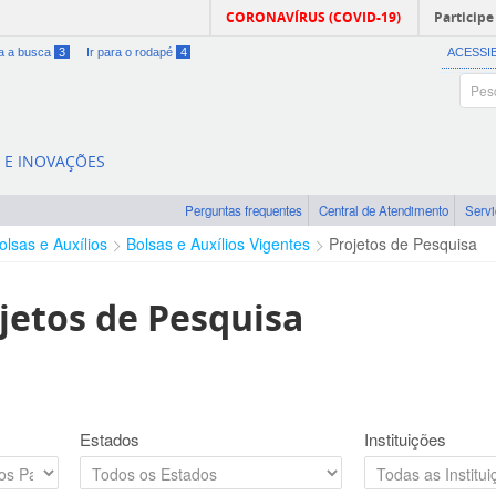
CORONAVÍRUS (COVID-19)
Participe
ra a busca
3
Ir para o rodapé
4
ACESSI
A E INOVAÇÕES
Perguntas frequentes
Central de Atendimento
Serv
olsas e Auxílios
Bolsas e Auxílios Vigentes
Projetos de Pesquisa
jetos de Pesquisa
Estados
Instituições