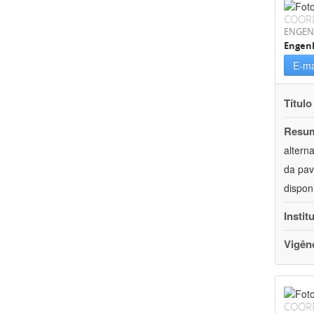
COOR
ENGEN
Engenh
E-ma
Título
Resu
altern
da pav
dispon
Instit
Vigên
COOR