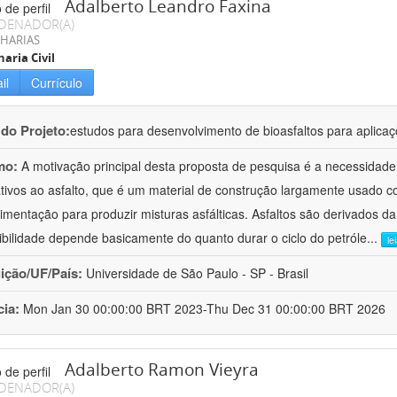
Adalberto Leandro Faxina
DENADOR(A)
HARIAS
aria Civil
il
Currículo
 do Projeto:
estudos para desenvolvimento de bioasfaltos para aplic
mo:
A motivação principal desta proposta de pesquisa é a necessidade
ativos ao asfalto, que é um material de construção largamente usado 
imentação para produzir misturas asfálticas. Asfaltos são derivados da
ibilidade depende basicamente do quanto durar o ciclo do petróle
...
le
uição/UF/País:
Universidade de São Paulo - SP - Brasil
cia:
Mon Jan 30 00:00:00 BRT 2023-Thu Dec 31 00:00:00 BRT 2026
Adalberto Ramon Vieyra
DENADOR(A)