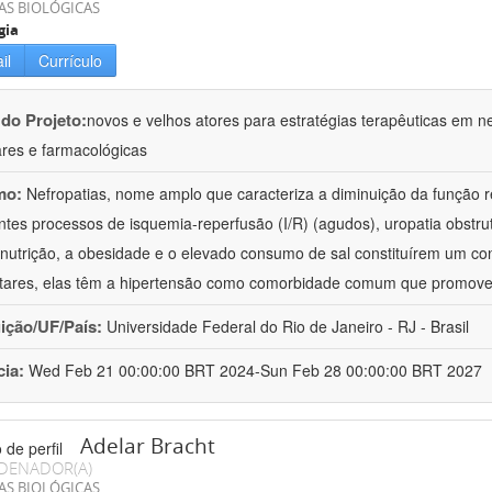
AS BIOLÓGICAS
gia
il
Currículo
 do Projeto:
novos e velhos atores para estratégias terapêuticas em nef
ares e farmacológicas
mo:
Nefropatias, nome amplo que caracteriza a diminuição da função r
ntes processos de isquemia-reperfusão (I/R) (agudos), uropatia obstrut
nutrição, a obesidade e o elevado consumo de sal constituírem um con
tares, elas têm a hipertensão como comorbidade comum que promov
uição/UF/País:
Universidade Federal do Rio de Janeiro - RJ - Brasil
cia:
Wed Feb 21 00:00:00 BRT 2024-Sun Feb 28 00:00:00 BRT 2027
Adelar Bracht
DENADOR(A)
AS BIOLÓGICAS