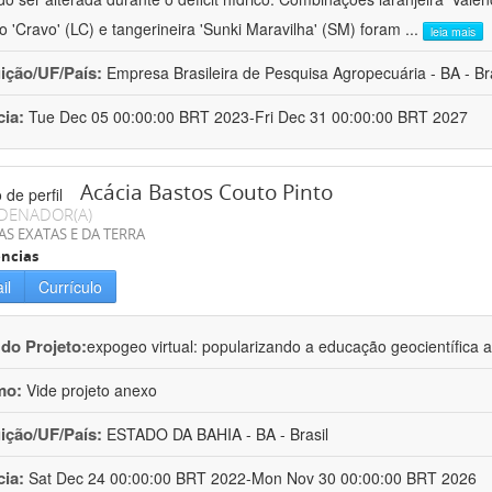
ro 'Cravo' (LC) e tangerineira 'Sunki Maravilha' (SM) foram
...
leia mais
uição/UF/País:
Empresa Brasileira de Pesquisa Agropecuária - BA - Bra
cia:
Tue Dec 05 00:00:00 BRT 2023-Fri Dec 31 00:00:00 BRT 2027
Acácia Bastos Couto Pinto
DENADOR(A)
AS EXATAS E DA TERRA
ncias
il
Currículo
 do Projeto:
expogeo virtual: popularizando a educação geocientífica a
mo:
Vide projeto anexo
uição/UF/País:
ESTADO DA BAHIA - BA - Brasil
cia:
Sat Dec 24 00:00:00 BRT 2022-Mon Nov 30 00:00:00 BRT 2026