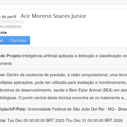
Acir Moreno Soares Junior
DENADOR(A)
AS AGRÁRIAS
cnia
il
Currículo
 do Projeto:
inteligência artificial aplicada à detecção e classificaçã
amento
mo:
Dentro da zootecnia de precisão, a visão computacional, uma técni
ltiplas aplicações, pode ser utilizada para avaliação e monitoramento, 
âmetros de desenvolvimento, saúde e Bem Estar Animal (BEA) em ate
ológicas. O ponto central desta técnica encontra-se no tratamento a
..
uição/UF/País:
Universidade Federal de São João Del-Rei - MG - Brasi
cia:
Tue Dec 05 00:00:00 BRT 2023-Thu Dec 31 00:00:00 BRT 2026