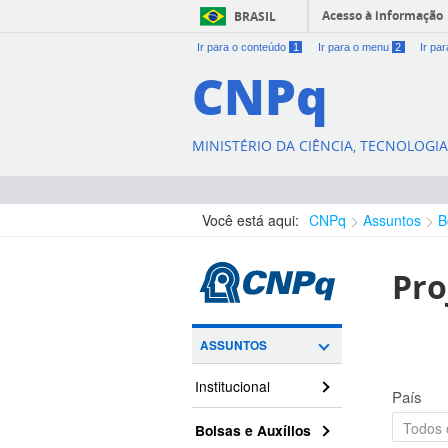
Acesso à informação
BRASIL
Ir para o conteúdo
1
Ir para o menu
2
Ir pa
CNPq
MINISTÉRIO DA CIÊNCIA, TECNOLOGI
Você está aqui:
CNPq
Assuntos
B
Pro
ASSUNTOS
Institucional
País
Bolsas e Auxílios