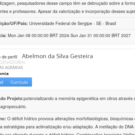
izagem, pesquisadores desse campo têm se debruçado sobre a formaç
ntes e professores. Apesar da valorização e incorporação desses sujei
uição/UF/País:
Universidade Federal de Sergipe - SE - Brasil
cia:
Mon Jan 08 00:00:00 BRT 2024-Sun Jan 31 00:00:00 BRT 2027
Abelmon da Silva Gesteira
DENADOR(A)
AS AGRÁRIAS
omia
il
Currículo
 do Projeto:
potencializando a memória epigenética em citros através d
o agropecuário.
mo:
O déficit hídrico provoca alterações morfofisiológicas, bioquímica
 a estratégias para aclimatização e/ou adaptação. A metilação do DNA 
o ser alterada durante o déficit hídrico. Combinações laranjeira 'Valên