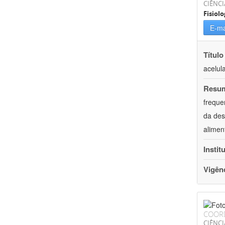
CIÊNCI
Fisiolo
E-ma
Título
acelul
Resu
freque
da des
alimen
Instit
Vigên
COOR
CIÊNCI