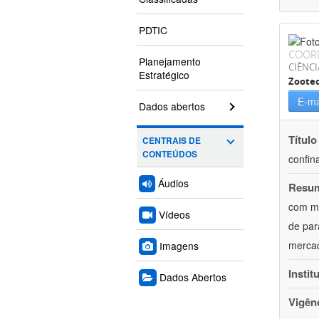
PDTIC
COOR
Planejamento
CIÊNCI
Estratégico
Zoote
E-ma
Dados abertos
Título
CENTRAIS DE
CONTEÚDOS
confin
Áudios
Resu
com mú
Vídeos
de par
mercad
Imagens
Instit
Dados Abertos
Vigên