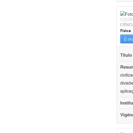
COOR
CIÊNCI
Física
E-ma
Título
Resu
civili
divisõ
aplica
Instit
Vigên