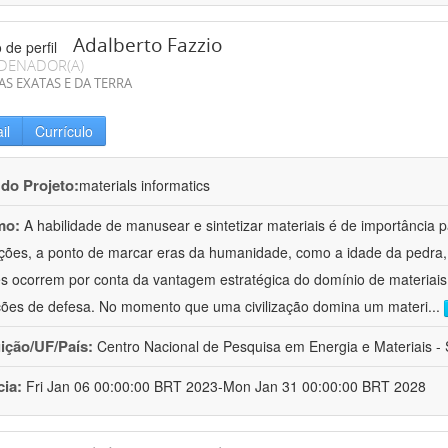
Adalberto Fazzio
DENADOR(A)
AS EXATAS E DA TERRA
il
Currículo
 do Projeto:
materials informatics
mo:
A habilidade de manusear e sintetizar materiais é de importância 
zações, a ponto de marcar eras da humanidade, como a idade da pedra, 
es ocorrem por conta da vantagem estratégica do domínio de materiais,
ções de defesa. No momento que uma civilização domina um materi
...
uição/UF/País:
Centro Nacional de Pesquisa em Energia e Materiais - S
cia:
Fri Jan 06 00:00:00 BRT 2023-Mon Jan 31 00:00:00 BRT 2028