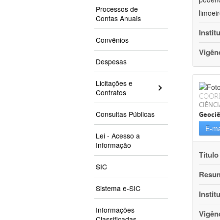
Processos de
limoei
Contas Anuais
Instit
Convênios
Vigên
Despesas
Licitações e
Contratos
COOR
CIÊNCI
Consultas Públicas
Geociê
E-ma
Lei - Acesso a
Informação
Título
SIC
Resu
Sistema e-SIC
Instit
Informações
Vigên
Classificadas