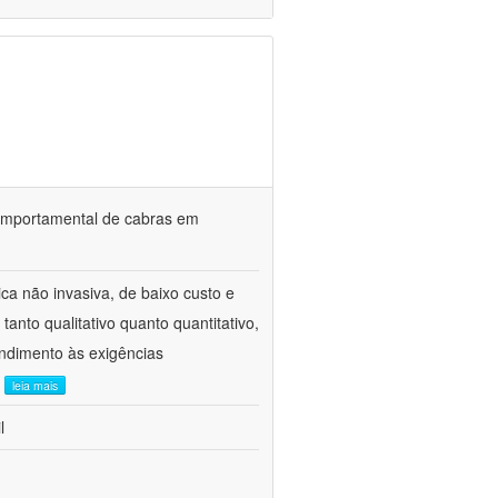
o comportamental de cabras em
ca não invasiva, de baixo custo e
tanto qualitativo quanto quantitativo,
ndimento às exigências
.
leia mais
l