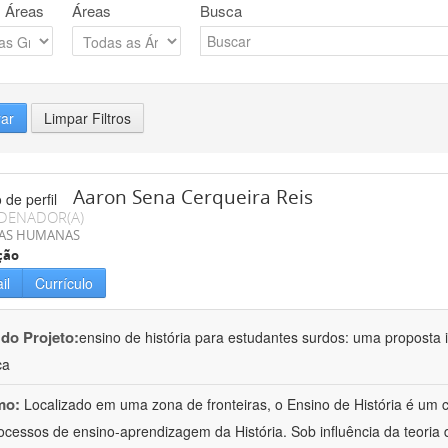
 Áreas
Áreas
Busca
rar
Limpar Filtros
Aaron Sena Cerqueira Reis
DENADOR(A)
IAS HUMANAS
ção
il
Currículo
 do Projeto:
ensino de história para estudantes surdos: uma proposta i
ca
mo:
Localizado em uma zona de fronteiras, o Ensino de História é um
ocessos de ensino-aprendizagem da História. Sob influência da teoria d