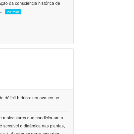
ão da consciência histórica de
...
leia mais
o déficit hídrico: um avanço no
s e moleculares que condicionam a
é sensível e dinâmica nas plantas,
cia' (LA) com os porta-enxertos