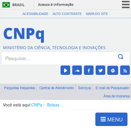
Acesso à informação
BRASIL
CORONAVÍRUS (COVID-19)
ACESSIBILIDADE
ALTO CONTRASTE
MAPA DO SITE
Participe
CNPq
Serviços
Legislação
MINISTÉRIO DA CIÊNCIA, TECNOLOGIA E INOVAÇÕES
Canais
Perguntas frequentes
Central de Atendimento
Serviços
E-mail do Pesquisador
Área de imprensa
Você está aqui:
CNPq
Bolsas e Auxílios Vigentes
Projetos de Pesquisa
MENU