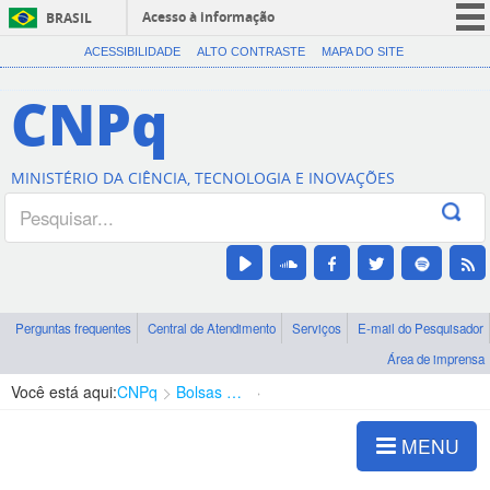
Acesso à informação
BRASIL
CORONAVÍRUS (COVID-19)
ACESSIBILIDADE
ALTO CONTRASTE
MAPA DO SITE
Participe
CNPq
Serviços
Legislação
MINISTÉRIO DA CIÊNCIA, TECNOLOGIA E INOVAÇÕES
Canais
Perguntas frequentes
Central de Atendimento
Serviços
E-mail do Pesquisador
Área de imprensa
Você está aqui:
CNPq
Bolsas e Auxílios Vigentes
Projetos de Pesquisa
MENU