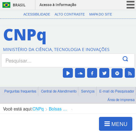
Acesso à informação
BRASIL
CORONAVÍRUS (COVID-19)
ACESSIBILIDADE
ALTO CONTRASTE
MAPA DO SITE
Participe
CNPq
Serviços
Legislação
MINISTÉRIO DA CIÊNCIA, TECNOLOGIA E INOVAÇÕES
Canais
Perguntas frequentes
Central de Atendimento
Serviços
E-mail do Pesquisador
Área de imprensa
Você está aqui:
CNPq
Bolsas e Auxílios Vigentes
Projetos de Pesquisa
MENU