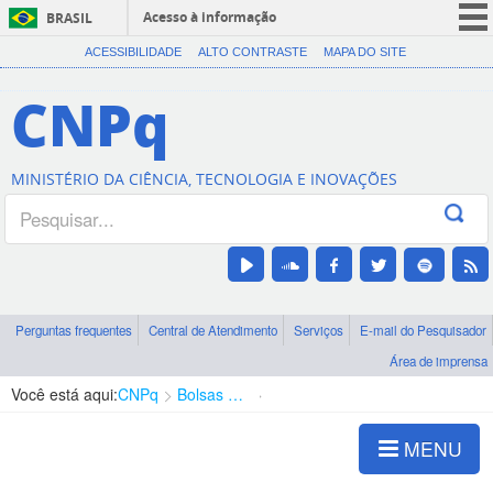
Acesso à informação
BRASIL
CORONAVÍRUS (COVID-19)
ACESSIBILIDADE
ALTO CONTRASTE
MAPA DO SITE
Participe
CNPq
Serviços
Legislação
MINISTÉRIO DA CIÊNCIA, TECNOLOGIA E INOVAÇÕES
Canais
Perguntas frequentes
Central de Atendimento
Serviços
E-mail do Pesquisador
Área de imprensa
Você está aqui:
CNPq
Bolsas e Auxílios Vigentes
Projetos de Pesquisa
MENU