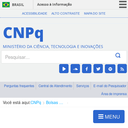
Acesso à informação
BRASIL
CORONAVÍRUS (COVID-19)
ACESSIBILIDADE
ALTO CONTRASTE
MAPA DO SITE
Participe
CNPq
Serviços
Legislação
MINISTÉRIO DA CIÊNCIA, TECNOLOGIA E INOVAÇÕES
Canais
Perguntas frequentes
Central de Atendimento
Serviços
E-mail do Pesquisador
Área de imprensa
Você está aqui:
CNPq
Bolsas e Auxílios Vigentes
Projetos de Pesquisa
MENU