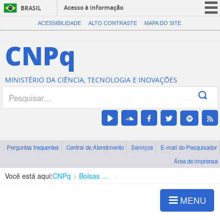
Acesso à informação
BRASIL
CORONAVÍRUS (COVID-19)
ACESSIBILIDADE
ALTO CONTRASTE
MAPA DO SITE
Participe
CNPq
Serviços
Legislação
MINISTÉRIO DA CIÊNCIA, TECNOLOGIA E INOVAÇÕES
Canais
Perguntas frequentes
Central de Atendimento
Serviços
E-mail do Pesquisador
Área de imprensa
Você está aqui:
CNPq
Bolsas e Auxílios Vigentes
Projetos de Pesquisa
MENU