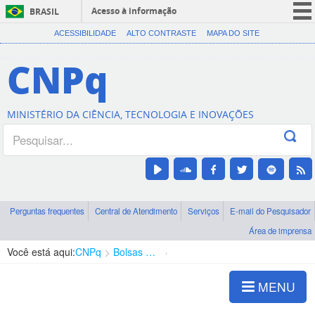
Acesso à informação
BRASIL
CORONAVÍRUS (COVID-19)
ACESSIBILIDADE
ALTO CONTRASTE
MAPA DO SITE
Participe
CNPq
Serviços
Legislação
MINISTÉRIO DA CIÊNCIA, TECNOLOGIA E INOVAÇÕES
Canais
Perguntas frequentes
Central de Atendimento
Serviços
E-mail do Pesquisador
Área de imprensa
Você está aqui:
CNPq
Bolsas e Auxílios Vigentes
Projetos de Pesquisa
MENU