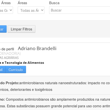
 Áreas
Áreas
Busca
rar
Limpar Filtros
Adriano Brandelli
DENADOR(A)
AS AGRÁRIAS
a e Tecnologia de Alimentos
il
Currículo
 do Projeto:
antimicrobianos naturais nanoestruturados: impacto no c
nicos, deteriorantes e toxigênicos
mo:
Compostos antimicrobianos são amplamente produzidos na natu
esa. Estas substâncias possuem grande potencial para uso como anti