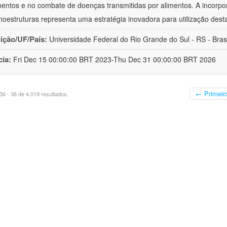
mentos e no combate de doenças transmitidas por alimentos. A incorpo
oestruturas representa uma estratégia inovadora para utilização dest
uição/UF/País:
Universidade Federal do Rio Grande do Sul - RS - Brasi
cia:
Fri Dec 15 00:00:00 BRT 2023-Thu Dec 31 00:00:00 BRT 2026
← Primeir
6 - 36 de 4.019 resultados.