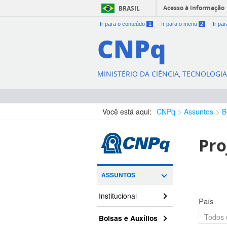
Acesso à informação
BRASIL
Ir para o conteúdo
1
Ir para o menu
2
Ir pa
CNPq
MINISTÉRIO DA CIÊNCIA, TECNOLOGI
Você está aqui:
CNPq
Assuntos
B
Pro
ASSUNTOS
Institucional
País
Bolsas e Auxílios