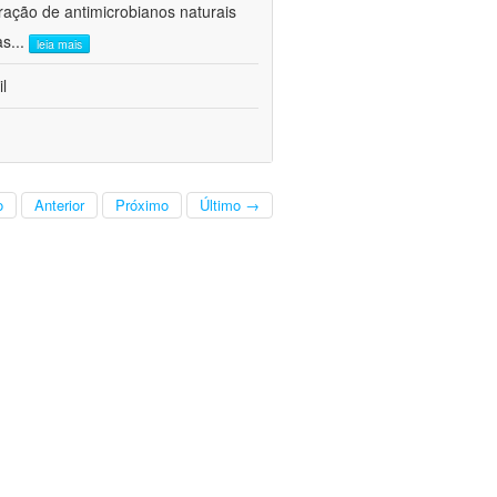
ração de antimicrobianos naturais
as
...
leia mais
l
o
Anterior
Próximo
Último →