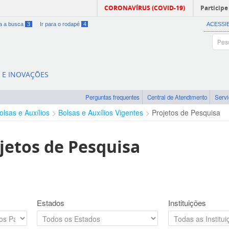
CORONAVÍRUS (COVID-19)
Participe
ra a busca
3
Ir para o rodapé
4
ACESSI
A E INOVAÇÕES
Perguntas frequentes
Central de Atendimento
Serv
olsas e Auxílios
Bolsas e Auxílios Vigentes
Projetos de Pesquisa
jetos de Pesquisa
Estados
Instituições