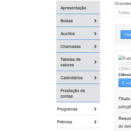
Grandes
Apresentação
Bolsas
Auxílios
Filt
Chamadas
Tabelas de
COOR
valores
CIÊNCI
Ciênci
Calendários
E-ma
Prestação de
contas
Título
patogê
Programas
Resu
Prêmios
de def