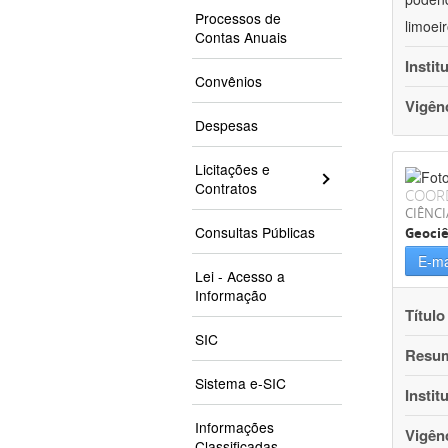
Processos de
limoei
Contas Anuais
Instit
Convênios
Vigên
Despesas
Licitações e
Contratos
COOR
CIÊNCI
Consultas Públicas
Geociê
E-ma
Lei - Acesso a
Informação
Título
SIC
Resu
Sistema e-SIC
Instit
Informações
Vigên
Classificadas