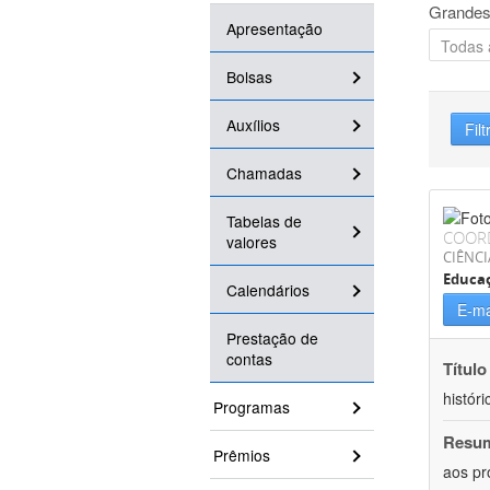
Grandes
Apresentação
Bolsas
Auxílios
Filt
Chamadas
Tabelas de
COOR
valores
CIÊNC
Educa
Calendários
E-ma
Prestação de
contas
Título
históri
Programas
Resu
Prêmios
aos pr