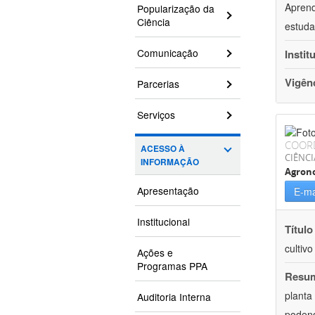
Aprend
Popularização da
Ciência
estuda
Comunicação
Instit
Vigên
Parcerias
Serviços
COOR
ACESSO À
CIÊNCI
INFORMAÇÃO
Agron
Apresentação
E-ma
Institucional
Título
cultiv
Ações e
Programas PPA
Resu
planta
Auditoria Interna
podend