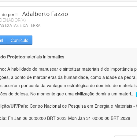
Adalberto Fazzio
DENADOR(A)
AS EXATAS E DA TERRA
il
Currículo
 do Projeto:
materials informatics
mo:
A habilidade de manusear e sintetizar materiais é de importância 
zações, a ponto de marcar eras da humanidade, como a idade da pedra, 
es ocorrem por conta da vantagem estratégica do domínio de materiais,
ções de defesa. No momento que uma civilização domina um materi
...
uição/UF/País:
Centro Nacional de Pesquisa em Energia e Materiais - S
cia:
Fri Jan 06 00:00:00 BRT 2023-Mon Jan 31 00:00:00 BRT 2028