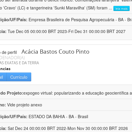
ro 'Cravo' (LC) e tangerineira 'Sunki Maravilha' (SM) foram
...
leia mais
uição/UF/País:
Empresa Brasileira de Pesquisa Agropecuária - BA - Bra
cia:
Tue Dec 05 00:00:00 BRT 2023-Fri Dec 31 00:00:00 BRT 2027
Acácia Bastos Couto Pinto
DENADOR(A)
AS EXATAS E DA TERRA
ncias
il
Currículo
 do Projeto:
expogeo virtual: popularizando a educação geocientífica a
mo:
Vide projeto anexo
uição/UF/País:
ESTADO DA BAHIA - BA - Brasil
cia:
Sat Dec 24 00:00:00 BRT 2022-Mon Nov 30 00:00:00 BRT 2026