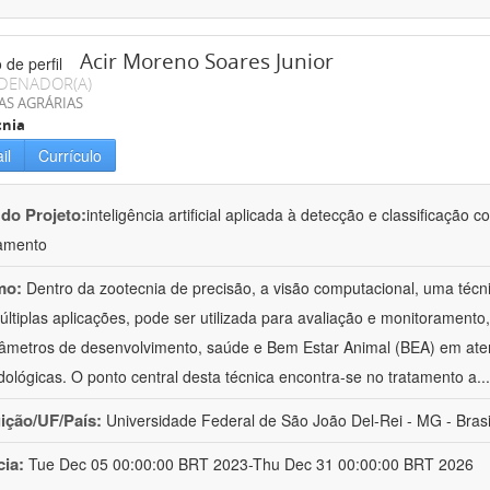
Acir Moreno Soares Junior
DENADOR(A)
AS AGRÁRIAS
cnia
il
Currículo
 do Projeto:
inteligência artificial aplicada à detecção e classificaçã
amento
mo:
Dentro da zootecnia de precisão, a visão computacional, uma técni
ltiplas aplicações, pode ser utilizada para avaliação e monitoramento, 
âmetros de desenvolvimento, saúde e Bem Estar Animal (BEA) em ate
ológicas. O ponto central desta técnica encontra-se no tratamento a
..
uição/UF/País:
Universidade Federal de São João Del-Rei - MG - Brasi
cia:
Tue Dec 05 00:00:00 BRT 2023-Thu Dec 31 00:00:00 BRT 2026