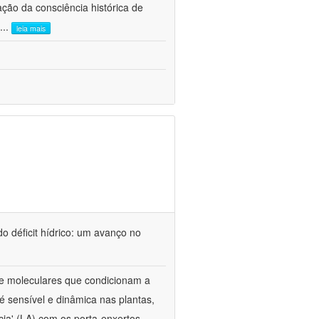
ão da consciência histórica de
...
leia mais
o déficit hídrico: um avanço no
s e moleculares que condicionam a
é sensível e dinâmica nas plantas,
cia' (LA) com os porta-enxertos