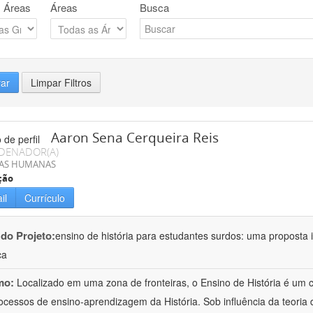
 Áreas
Áreas
Busca
rar
Limpar Filtros
Aaron Sena Cerqueira Reis
DENADOR(A)
IAS HUMANAS
ção
il
Currículo
 do Projeto:
ensino de história para estudantes surdos: uma proposta i
ca
mo:
Localizado em uma zona de fronteiras, o Ensino de História é um
ocessos de ensino-aprendizagem da História. Sob influência da teoria d