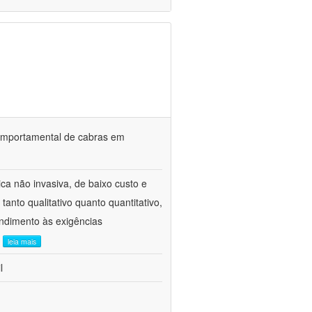
o comportamental de cabras em
ca não invasiva, de baixo custo e
tanto qualitativo quanto quantitativo,
ndimento às exigências
.
leia mais
l