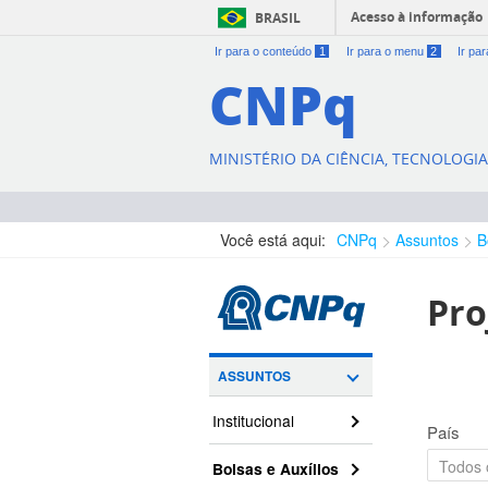
Acesso à informação
BRASIL
Ir para o conteúdo
1
Ir para o menu
2
Ir pa
CNPq
MINISTÉRIO DA CIÊNCIA, TECNOLOGI
Você está aqui:
CNPq
Assuntos
B
Pro
ASSUNTOS
Institucional
País
Bolsas e Auxílios