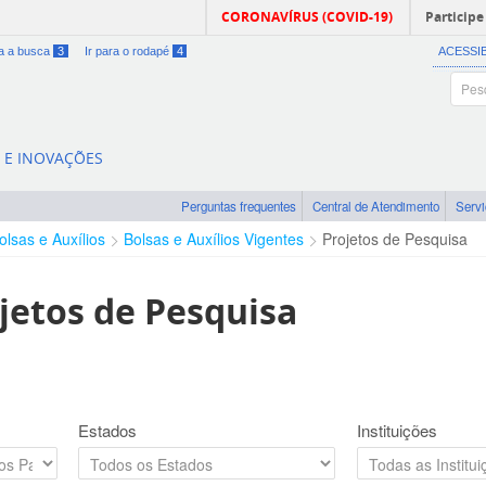
CORONAVÍRUS (COVID-19)
Participe
ra a busca
3
Ir para o rodapé
4
ACESSI
A E INOVAÇÕES
Perguntas frequentes
Central de Atendimento
Serv
olsas e Auxílios
Bolsas e Auxílios Vigentes
Projetos de Pesquisa
jetos de Pesquisa
Estados
Instituições