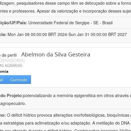
izagem, pesquisadores desse campo têm se debruçado sobre a formaç
ntes e professores. Apesar da valorização e incorporação desses sujei
uição/UF/País:
Universidade Federal de Sergipe - SE - Brasil
cia:
Mon Jan 08 00:00:00 BRT 2024-Sun Jan 31 00:00:00 BRT 2027
Abelmon da Silva Gesteira
DENADOR(A)
AS AGRÁRIAS
omia
il
Currículo
 do Projeto:
potencializando a memória epigenética em citros através d
o agropecuário.
mo:
O déficit hídrico provoca alterações morfofisiológicas, bioquímica
 a estratégias para aclimatização e/ou adaptação. A metilação do DNA 
o ser alterada durante o déficit hídrico. Combinações laranjeira 'Valên