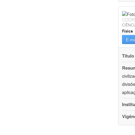
COOR
CIÊNCI
Física
E-ma
Título
Resu
civili
divisõ
aplica
Instit
Vigên