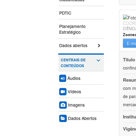
PDTIC
COOR
Planejamento
CIÊNCI
Estratégico
Zoote
E-ma
Dados abertos
Título
CENTRAIS DE
CONTEÚDOS
confin
Áudios
Resu
com mú
Vídeos
de par
mercad
Imagens
Instit
Dados Abertos
Vigên