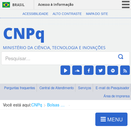
Acesso à informação
BRASIL
CORONAVÍRUS (COVID-19)
ACESSIBILIDADE
ALTO CONTRASTE
MAPA DO SITE
Participe
CNPq
Serviços
Legislação
MINISTÉRIO DA CIÊNCIA, TECNOLOGIA E INOVAÇÕES
Canais
Perguntas frequentes
Central de Atendimento
Serviços
E-mail do Pesquisador
Área de imprensa
Você está aqui:
CNPq
Bolsas e Auxílios Vigentes
Projetos de Pesquisa
MENU