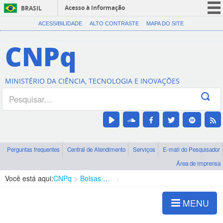
Acesso à informação
BRASIL
CORONAVÍRUS (COVID-19)
ACESSIBILIDADE
ALTO CONTRASTE
MAPA DO SITE
Participe
CNPq
Serviços
Legislação
MINISTÉRIO DA CIÊNCIA, TECNOLOGIA E INOVAÇÕES
Canais
Perguntas frequentes
Central de Atendimento
Serviços
E-mail do Pesquisador
Área de imprensa
Você está aqui:
CNPq
Bolsas e Auxílios Vigentes
Projetos de Pesquisa
MENU