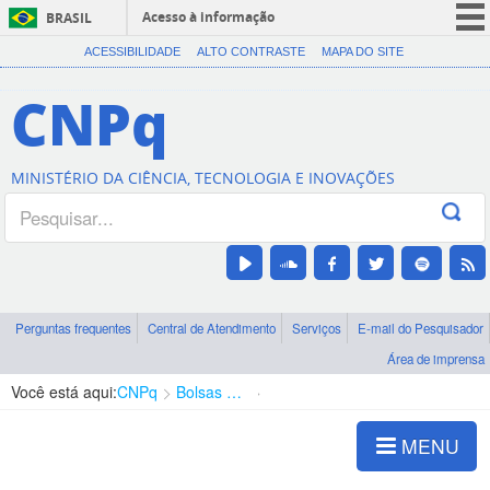
Acesso à informação
BRASIL
CORONAVÍRUS (COVID-19)
ACESSIBILIDADE
ALTO CONTRASTE
MAPA DO SITE
Participe
CNPq
Serviços
Legislação
MINISTÉRIO DA CIÊNCIA, TECNOLOGIA E INOVAÇÕES
Canais
Perguntas frequentes
Central de Atendimento
Serviços
E-mail do Pesquisador
Área de imprensa
Você está aqui:
CNPq
Bolsas e Auxílios Vigentes
Projetos de Pesquisa
MENU