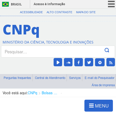
Acesso à informação
BRASIL
CORONAVÍRUS (COVID-19)
ACESSIBILIDADE
ALTO CONTRASTE
MAPA DO SITE
Participe
CNPq
Serviços
Legislação
MINISTÉRIO DA CIÊNCIA, TECNOLOGIA E INOVAÇÕES
Canais
Perguntas frequentes
Central de Atendimento
Serviços
E-mail do Pesquisador
Área de imprensa
Você está aqui:
CNPq
Bolsas e Auxílios Vigentes
Projetos de Pesquisa
MENU