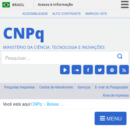
Acesso à informação
BRASIL
CORONAVÍRUS (COVID-19)
ACESSIBILIDADE
ALTO CONTRASTE
MAPA DO SITE
Participe
CNPq
Serviços
Legislação
MINISTÉRIO DA CIÊNCIA, TECNOLOGIA E INOVAÇÕES
Canais
Perguntas frequentes
Central de Atendimento
Serviços
E-mail do Pesquisador
Área de imprensa
Você está aqui:
CNPq
Bolsas e Auxílios Vigentes
Projetos de Pesquisa
MENU