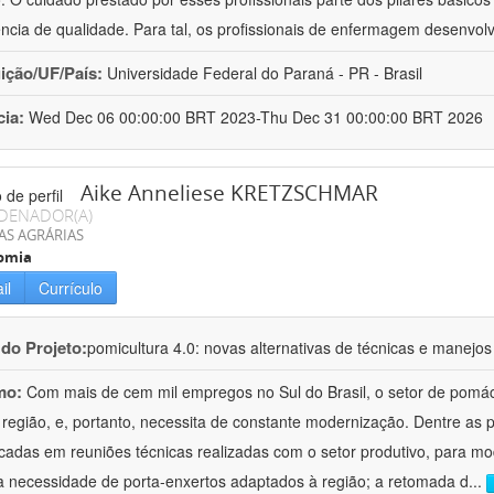
ência de qualidade. Para tal, os profissionais de enfermagem desenv
uição/UF/País:
Universidade Federal do Paraná - PR - Brasil
cia:
Wed Dec 06 00:00:00 BRT 2023-Thu Dec 31 00:00:00 BRT 2026
Aike Anneliese KRETZSCHMAR
DENADOR(A)
AS AGRÁRIAS
omia
il
Currículo
 do Projeto:
pomicultura 4.0: novas alternativas de técnicas e manejos
mo:
Com mais de cem mil empregos no Sul do Brasil, o setor de pomá
 região, e, portanto, necessita de constante modernização. Dentre as
ficadas em reuniões técnicas realizadas com o setor produtivo, para mod
a necessidade de porta-enxertos adaptados à região; a retomada d
...