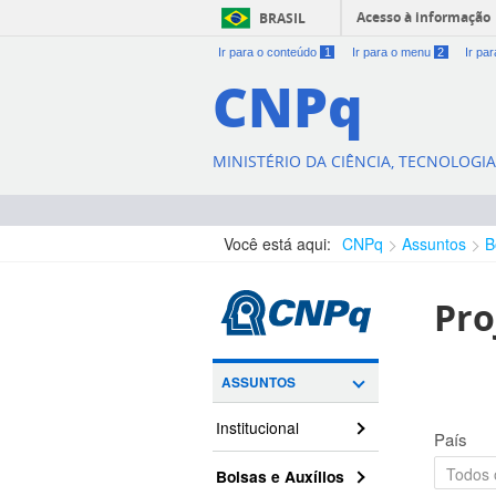
Acesso à informação
BRASIL
Ir para o conteúdo
1
Ir para o menu
2
Ir pa
CNPq
MINISTÉRIO DA CIÊNCIA, TECNOLOGI
Você está aqui:
CNPq
Assuntos
B
Pro
ASSUNTOS
Institucional
País
Bolsas e Auxílios