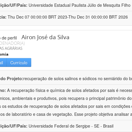
uição/UF/País:
Universidade Estadual Paulista Júlio de Mesquita Filho -
cia:
Thu Dec 07 00:00:00 BRT 2023-Thu Dec 31 00:00:00 BRT 2026
Airon José da Silva
DENADOR(A)
AS AGRÁRIAS
omia
il
Currículo
 do Projeto:
recuperação de solos salinos e sódicos no semiárido do br
mo:
A recuperação física e química de solos afetados por sais é neces
icos, ambientais e produtivos, pois recupera o principal patrimônio do 
 os estudos de recuperação de solos afetados por sais em condições d
hos de laboratório e casa de vegetação. Esse projeto objetiva analisar 
uição/UF/País:
Universidade Federal de Sergipe - SE - Brasil