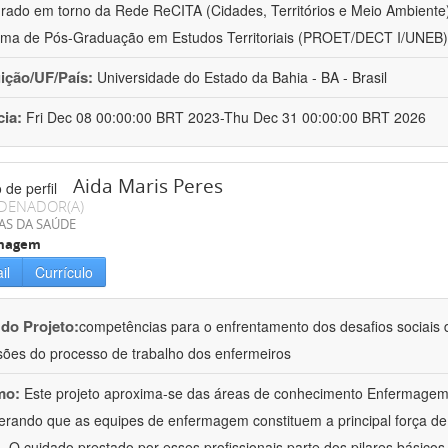
urado em torno da Rede ReCITA (Cidades, Territórios e Meio Ambient
ma de Pós-Graduação em Estudos Territoriais (PROET/DECT I/UNEB)
uição/UF/País:
Universidade do Estado da Bahia - BA - Brasil
cia:
Fri Dec 08 00:00:00 BRT 2023-Thu Dec 31 00:00:00 BRT 2026
Aida Maris Peres
DENADOR(A)
AS DA SAÚDE
magem
il
Currículo
 do Projeto:
competências para o enfrentamento dos desafios sociais d
ões do processo de trabalho dos enfermeiros
mo:
Este projeto aproxima-se das áreas de conhecimento Enfermage
erando que as equipes de enfermagem constituem a principal força de
 O cuidado prestado por esses profissionais parte dos pilares básicos