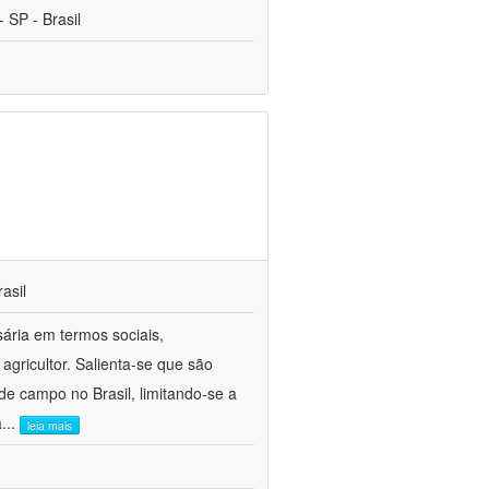
 SP - Brasil
asil
sária em termos sociais,
agricultor. Salienta-se que são
e campo no Brasil, limitando-se a
a
...
leia mais