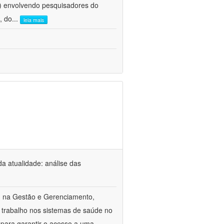
e) envolvendo pesquisadores do
, do
...
leia mais
a atualidade: análise das
m na Gestão e Gerenciamento,
 trabalho nos sistemas de saúde no
 para garantir o acesso a uma