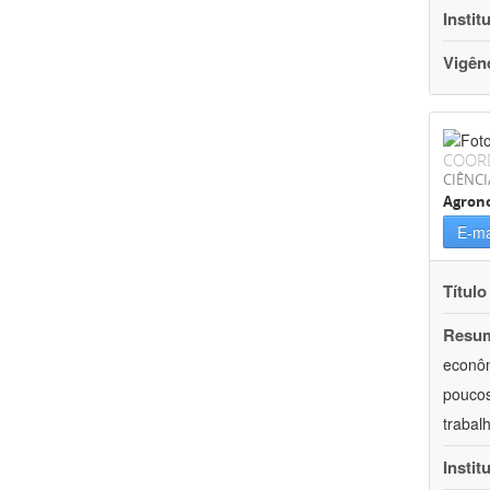
Instit
Vigên
COOR
CIÊNCI
Agron
E-ma
Título
Resu
econôm
poucos
trabal
Instit