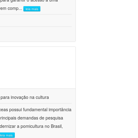
olvem comp
...
leia mais
 para inovação na cultura
ceas possui fundamental importância
 principais demandas de pesquisa
ernizar a pomicultura no Brasil,
leia mais