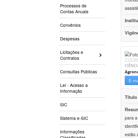
Processos de
assist
Contas Anuais
Instit
Convênios
Vigên
Despesas
Licitações e
Contratos
COOR
CIÊNCI
Consultas Públicas
Agron
E-ma
Lei - Acesso a
Informação
Título
SIC
Resu
para a
Sistema e-SIC
identi
Informações
estão 
Classificadas