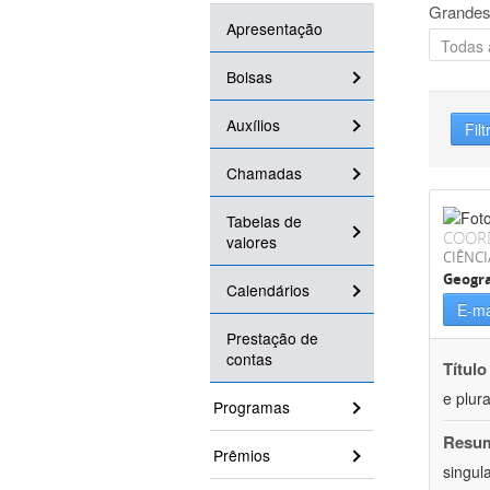
Grandes
Apresentação
Bolsas
Auxílios
Filt
Chamadas
Tabelas de
COOR
valores
CIÊNC
Geogra
Calendários
E-ma
Prestação de
contas
Título
e plur
Programas
Resu
Prêmios
singul