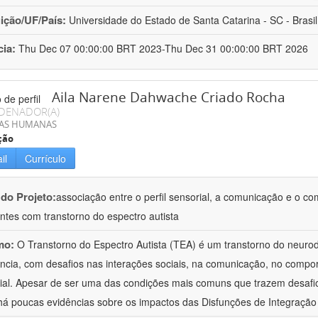
uição/UF/País:
Universidade do Estado de Santa Catarina - SC - Brasil
cia:
Thu Dec 07 00:00:00 BRT 2023-Thu Dec 31 00:00:00 BRT 2026
Aila Narene Dahwache Criado Rocha
DENADOR(A)
IAS HUMANAS
ção
il
Currículo
 do Projeto:
associação entre o perfil sensorial, a comunicação e o c
ntes com transtorno do espectro autista
mo:
O Transtorno do Espectro Autista (TEA) é um transtorno do neur
ância, com desafios nas interações sociais, na comunicação, no comp
ial. Apesar de ser uma das condições mais comuns que trazem desafios
há poucas evidências sobre os impactos das Disfunções de Integraçã