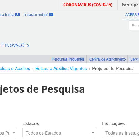
CORONAVÍRUS (COVID-19)
Participe
ra a busca
3
Ir para o rodapé
4
ACESSI
A E INOVAÇÕES
Perguntas frequentes
Central de Atendimento
Serv
olsas e Auxílios
Bolsas e Auxílios Vigentes
Projetos de Pesquisa
jetos de Pesquisa
Estados
Instituições