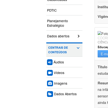
Instit
PDTIC
Vigên
Planejamento
Estratégico
Dados abertos
COOR
CIÊNC
Educa
CENTRAIS DE
CONTEÚDOS
E-ma
Áudios
Título
Vídeos
estuda
Resu
Imagens
na inf
Dados Abertos
sensor
ainda 