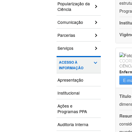
estrut
Popularização da
Ciência
Progra
Comunicação
Instit
Vigên
Parcerias
Serviços
COOR
ACESSO À
CIÊNCI
INFORMAÇÃO
Enfer
Apresentação
E-ma
Institucional
Título
dimens
Ações e
Programas PPA
Resu
consid
Auditoria Interna
mundo.