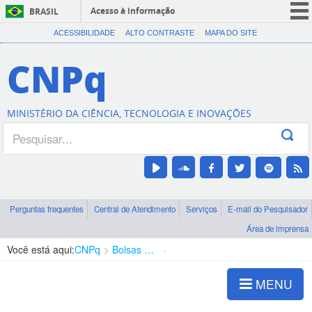
Acesso à informação
BRASIL
CORONAVÍRUS (COVID-19)
ACESSIBILIDADE
ALTO CONTRASTE
MAPA DO SITE
Participe
CNPq
Serviços
Legislação
MINISTÉRIO DA CIÊNCIA, TECNOLOGIA E INOVAÇÕES
Canais
Perguntas frequentes
Central de Atendimento
Serviços
E-mail do Pesquisador
Área de imprensa
Você está aqui:
CNPq
Bolsas e Auxílios Vigentes
Projetos de Pesquisa
MENU