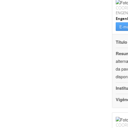
COOR
ENGEN
Engenh
E-ma
Título
Resu
altern
da pav
dispon
Instit
Vigên
COOR