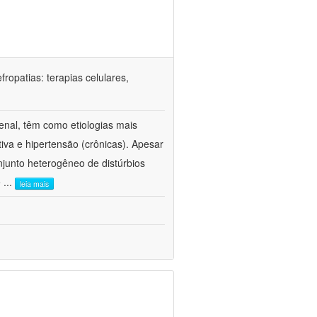
ropatias: terapias celulares,
enal, têm como etiologias mais
iva e hipertensão (crônicas). Apesar
junto heterogêneo de distúrbios
e
...
leia mais