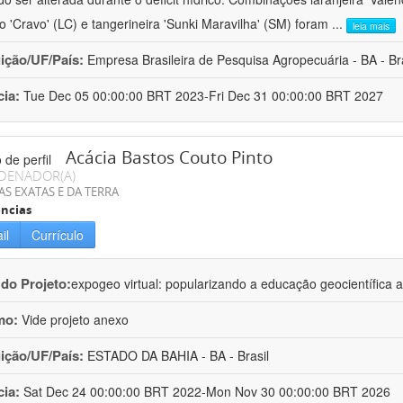
ro 'Cravo' (LC) e tangerineira 'Sunki Maravilha' (SM) foram
...
leia mais
uição/UF/País:
Empresa Brasileira de Pesquisa Agropecuária - BA - Bra
cia:
Tue Dec 05 00:00:00 BRT 2023-Fri Dec 31 00:00:00 BRT 2027
Acácia Bastos Couto Pinto
DENADOR(A)
AS EXATAS E DA TERRA
ncias
il
Currículo
 do Projeto:
expogeo virtual: popularizando a educação geocientífica a
mo:
Vide projeto anexo
uição/UF/País:
ESTADO DA BAHIA - BA - Brasil
cia:
Sat Dec 24 00:00:00 BRT 2022-Mon Nov 30 00:00:00 BRT 2026