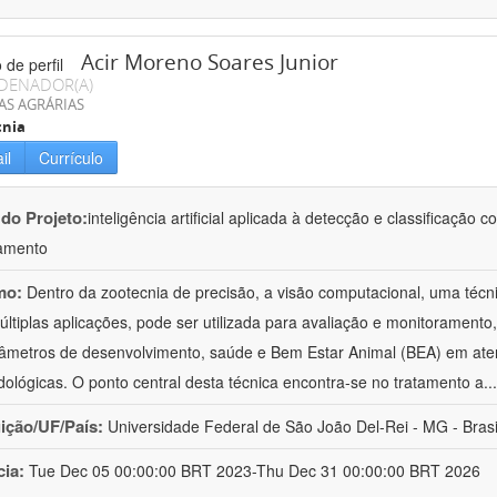
Acir Moreno Soares Junior
DENADOR(A)
AS AGRÁRIAS
cnia
il
Currículo
 do Projeto:
inteligência artificial aplicada à detecção e classificaçã
amento
mo:
Dentro da zootecnia de precisão, a visão computacional, uma técni
ltiplas aplicações, pode ser utilizada para avaliação e monitoramento, 
âmetros de desenvolvimento, saúde e Bem Estar Animal (BEA) em ate
ológicas. O ponto central desta técnica encontra-se no tratamento a
..
uição/UF/País:
Universidade Federal de São João Del-Rei - MG - Brasi
cia:
Tue Dec 05 00:00:00 BRT 2023-Thu Dec 31 00:00:00 BRT 2026