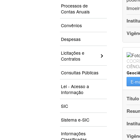
Processos de
limoei
Contas Anuais
Instit
Convênios
Vigên
Despesas
Licitações e
Contratos
COOR
CIÊNCI
Consultas Públicas
Geociê
E-ma
Lei - Acesso a
Informação
Título
SIC
Resu
Sistema e-SIC
Instit
Informações
Vigên
Classificadas