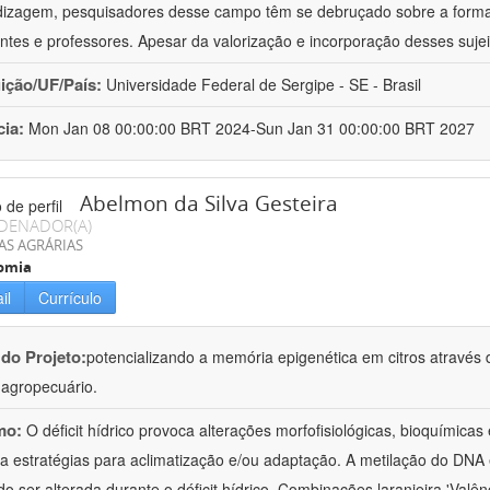
izagem, pesquisadores desse campo têm se debruçado sobre a formaç
ntes e professores. Apesar da valorização e incorporação desses sujei
uição/UF/País:
Universidade Federal de Sergipe - SE - Brasil
cia:
Mon Jan 08 00:00:00 BRT 2024-Sun Jan 31 00:00:00 BRT 2027
Abelmon da Silva Gesteira
DENADOR(A)
AS AGRÁRIAS
omia
il
Currículo
 do Projeto:
potencializando a memória epigenética em citros através d
o agropecuário.
mo:
O déficit hídrico provoca alterações morfofisiológicas, bioquímica
 a estratégias para aclimatização e/ou adaptação. A metilação do DNA 
o ser alterada durante o déficit hídrico. Combinações laranjeira 'Valên