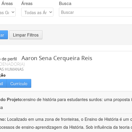
 Áreas
Áreas
Busca
rar
Limpar Filtros
Aaron Sena Cerqueira Reis
DENADOR(A)
IAS HUMANAS
ção
il
Currículo
 do Projeto:
ensino de história para estudantes surdos: uma proposta i
ca
mo:
Localizado em uma zona de fronteiras, o Ensino de História é um
ocessos de ensino-aprendizagem da História. Sob influência da teoria d