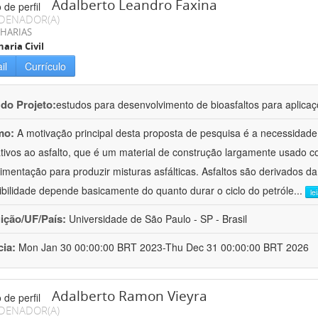
Adalberto Leandro Faxina
DENADOR(A)
HARIAS
aria Civil
il
Currículo
 do Projeto:
estudos para desenvolvimento de bioasfaltos para aplic
mo:
A motivação principal desta proposta de pesquisa é a necessidade
ativos ao asfalto, que é um material de construção largamente usado 
imentação para produzir misturas asfálticas. Asfaltos são derivados da
ibilidade depende basicamente do quanto durar o ciclo do petróle
...
le
uição/UF/País:
Universidade de São Paulo - SP - Brasil
cia:
Mon Jan 30 00:00:00 BRT 2023-Thu Dec 31 00:00:00 BRT 2026
Adalberto Ramon Vieyra
DENADOR(A)