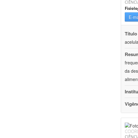
CIÊNCI
Fisiolo
E-ma
Título
acelul
Resu
freque
da des
alimen
Instit
Vigên
COOR
CIÊNCI