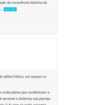
ão da consciência histórica de
...
leia mais
o déficit hídrico: um avanço no
s e moleculares que condicionam a
é sensível e dinâmica nas plantas,
cia' (LA) com os porta-enxertos