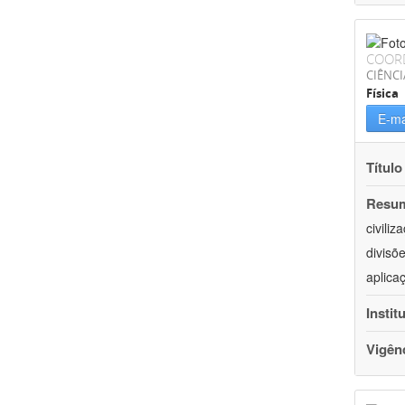
COOR
CIÊNCI
Física
E-ma
Título
Resu
civili
divisõ
aplica
Instit
Vigên