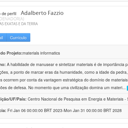
Adalberto Fazzio
DENADOR(A)
AS EXATAS E DA TERRA
il
Currículo
 do Projeto:
materials informatics
mo:
A habilidade de manusear e sintetizar materiais é de importância 
zações, a ponto de marcar eras da humanidade, como a idade da pedra, 
es ocorrem por conta da vantagem estratégica do domínio de materiais,
ções de defesa. No momento que uma civilização domina um materi
...
uição/UF/País:
Centro Nacional de Pesquisa em Energia e Materiais - S
cia:
Fri Jan 06 00:00:00 BRT 2023-Mon Jan 31 00:00:00 BRT 2028