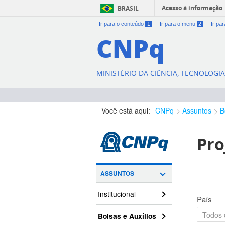
Acesso à informação
BRASIL
Ir para o conteúdo
1
Ir para o menu
2
Ir pa
CNPq
MINISTÉRIO DA CIÊNCIA, TECNOLOGI
Você está aqui:
CNPq
Assuntos
B
Pro
ASSUNTOS
Institucional
País
Bolsas e Auxílios