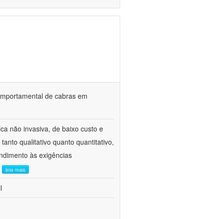
o comportamental de cabras em
ca não invasiva, de baixo custo e
tanto qualitativo quanto quantitativo,
ndimento às exigências
.
leia mais
l