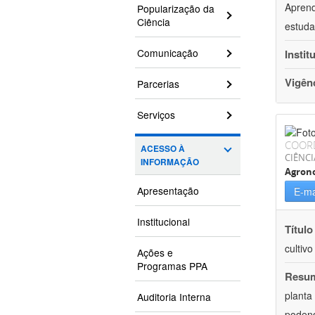
Aprend
Popularização da
Ciência
estuda
Comunicação
Instit
Vigên
Parcerias
Serviços
COOR
ACESSO À
CIÊNCI
INFORMAÇÃO
Agron
Apresentação
E-ma
Institucional
Título
cultiv
Ações e
Programas PPA
Resu
planta
Auditoria Interna
podend