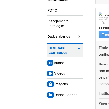
PDTIC
COOR
Planejamento
CIÊNCI
Estratégico
Zoote
E-ma
Dados abertos
Título
CENTRAIS DE
CONTEÚDOS
confin
Áudios
Resu
com mú
Vídeos
de par
mercad
Imagens
Instit
Dados Abertos
Vigên