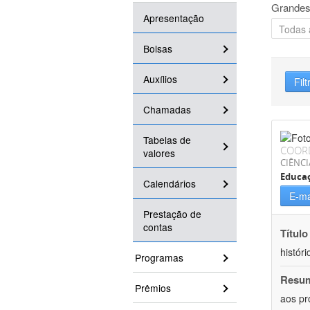
Grandes
Apresentação
Bolsas
Auxílios
Filt
Chamadas
Tabelas de
COOR
valores
CIÊNC
Educa
Calendários
E-ma
Prestação de
contas
Título
históri
Programas
Resu
Prêmios
aos pr