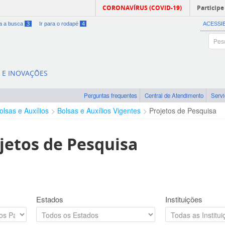
CORONAVÍRUS (COVID-19)
Participe
ra a busca
3
Ir para o rodapé
4
ACESSI
A E INOVAÇÕES
Perguntas frequentes
Central de Atendimento
Serv
olsas e Auxílios
Bolsas e Auxílios Vigentes
Projetos de Pesquisa
jetos de Pesquisa
Estados
Instituições