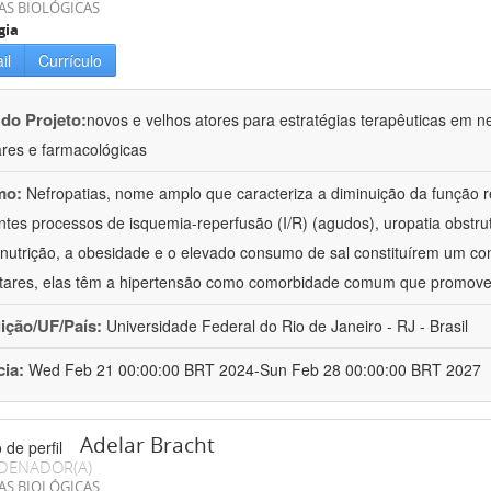
AS BIOLÓGICAS
gia
il
Currículo
 do Projeto:
novos e velhos atores para estratégias terapêuticas em nef
ares e farmacológicas
mo:
Nefropatias, nome amplo que caracteriza a diminuição da função r
ntes processos de isquemia-reperfusão (I/R) (agudos), uropatia obstrut
nutrição, a obesidade e o elevado consumo de sal constituírem um con
tares, elas têm a hipertensão como comorbidade comum que promov
uição/UF/País:
Universidade Federal do Rio de Janeiro - RJ - Brasil
cia:
Wed Feb 21 00:00:00 BRT 2024-Sun Feb 28 00:00:00 BRT 2027
Adelar Bracht
DENADOR(A)
AS BIOLÓGICAS