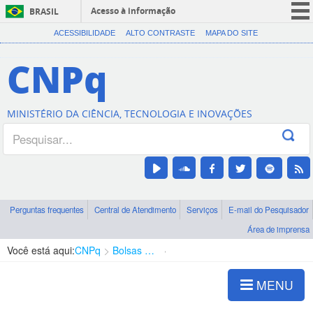
Acesso à informação
BRASIL
CORONAVÍRUS (COVID-19)
ACESSIBILIDADE
ALTO CONTRASTE
MAPA DO SITE
Participe
CNPq
Serviços
Legislação
MINISTÉRIO DA CIÊNCIA, TECNOLOGIA E INOVAÇÕES
Canais
Perguntas frequentes
Central de Atendimento
Serviços
E-mail do Pesquisador
Área de imprensa
Você está aqui:
CNPq
Bolsas e Auxílios Vigentes
Projetos de Pesquisa
MENU