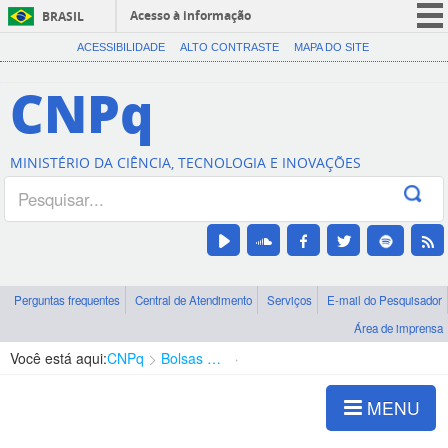
Acesso à informação
BRASIL
CORONAVÍRUS (COVID-19)
ACESSIBILIDADE
ALTO CONTRASTE
MAPA DO SITE
Participe
CNPq
Serviços
Legislação
MINISTÉRIO DA CIÊNCIA, TECNOLOGIA E INOVAÇÕES
Canais
Perguntas frequentes
Central de Atendimento
Serviços
E-mail do Pesquisador
Área de imprensa
Você está aqui:
CNPq
Bolsas e Auxílios Vigentes
Projetos de Pesquisa
MENU