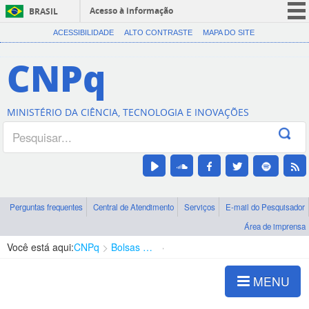
Acesso à informação
BRASIL
CORONAVÍRUS (COVID-19)
ACESSIBILIDADE
ALTO CONTRASTE
MAPA DO SITE
Participe
CNPq
Serviços
Legislação
MINISTÉRIO DA CIÊNCIA, TECNOLOGIA E INOVAÇÕES
Canais
Perguntas frequentes
Central de Atendimento
Serviços
E-mail do Pesquisador
Área de imprensa
Você está aqui:
CNPq
Bolsas e Auxílios Vigentes
Projetos de Pesquisa
MENU