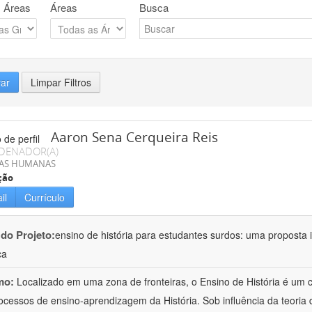
 Áreas
Áreas
Busca
rar
Limpar Filtros
Aaron Sena Cerqueira Reis
DENADOR(A)
IAS HUMANAS
ção
il
Currículo
 do Projeto:
ensino de história para estudantes surdos: uma proposta i
ca
mo:
Localizado em uma zona de fronteiras, o Ensino de História é um
ocessos de ensino-aprendizagem da História. Sob influência da teoria d