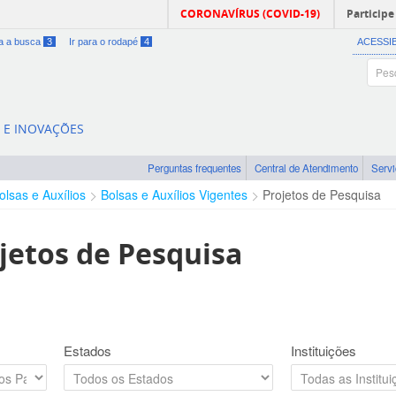
CORONAVÍRUS (COVID-19)
Participe
ra a busca
3
Ir para o rodapé
4
ACESSI
A E INOVAÇÕES
Perguntas frequentes
Central de Atendimento
Serv
olsas e Auxílios
Bolsas e Auxílios Vigentes
Projetos de Pesquisa
jetos de Pesquisa
Estados
Instituições