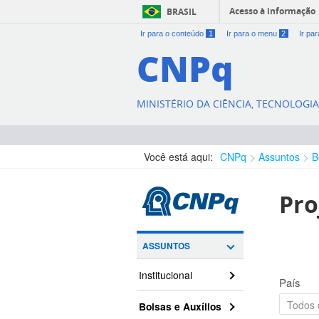
Acesso à informação
BRASIL
Ir para o conteúdo
1
Ir para o menu
2
Ir pa
CNPq
MINISTÉRIO DA CIÊNCIA, TECNOLOGI
Você está aqui:
CNPq
Assuntos
B
Pro
ASSUNTOS
Institucional
País
Bolsas e Auxílios