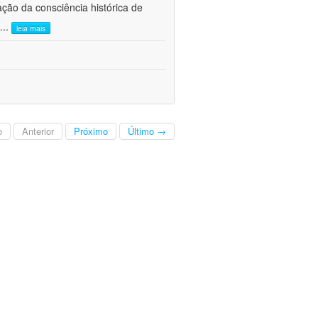
ão da consciência histórica de
...
leia mais
o
Anterior
Próximo
Último →