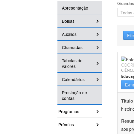
Grandes
Apresentação
Bolsas
Auxílios
Filt
Chamadas
Tabelas de
COOR
valores
CIÊNC
Educa
Calendários
E-ma
Prestação de
contas
Título
históri
Programas
Resu
Prêmios
aos pr