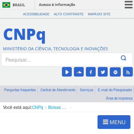
Acesso à informação
BRASIL
CORONAVÍRUS (COVID-19)
ACESSIBILIDADE
ALTO CONTRASTE
MAPA DO SITE
Participe
CNPq
Serviços
Legislação
MINISTÉRIO DA CIÊNCIA, TECNOLOGIA E INOVAÇÕES
Canais
Perguntas frequentes
Central de Atendimento
Serviços
E-mail do Pesquisador
Área de imprensa
Você está aqui:
CNPq
Bolsas e Auxílios Vigentes
Projetos de Pesquisa
MENU