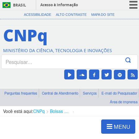
Acesso à informação
BRASIL
CORONAVÍRUS (COVID-19)
ACESSIBILIDADE
ALTO CONTRASTE
MAPA DO SITE
Participe
CNPq
Serviços
Legislação
MINISTÉRIO DA CIÊNCIA, TECNOLOGIA E INOVAÇÕES
Canais
Perguntas frequentes
Central de Atendimento
Serviços
E-mail do Pesquisador
Área de imprensa
Você está aqui:
CNPq
Bolsas e Auxílios Vigentes
Projetos de Pesquisa
MENU