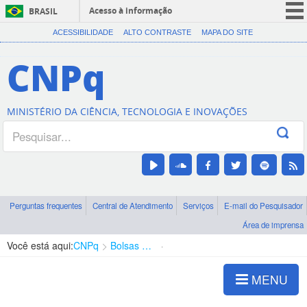
Acesso à informação
BRASIL
CORONAVÍRUS (COVID-19)
ACESSIBILIDADE
ALTO CONTRASTE
MAPA DO SITE
Participe
CNPq
Serviços
Legislação
MINISTÉRIO DA CIÊNCIA, TECNOLOGIA E INOVAÇÕES
Canais
Perguntas frequentes
Central de Atendimento
Serviços
E-mail do Pesquisador
Área de imprensa
Você está aqui:
CNPq
Bolsas e Auxílios Vigentes
Projetos de Pesquisa
MENU