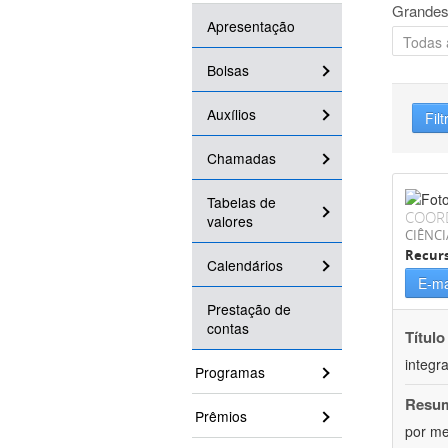
Grandes
Apresentação
Bolsas
Auxílios
Filt
Chamadas
Tabelas de
COOR
valores
CIÊNCI
Recurs
Calendários
E-ma
Prestação de
contas
Título
integr
Programas
Resu
Prêmios
por me