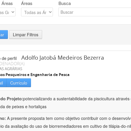
 Áreas
Áreas
Busca
rar
Limpar Filtros
Adolfo Jatobá Medeiros Bezerra
DENADOR(A)
AS AGRÁRIAS
os Pesqueiros e Engenharia de Pesca
il
Currículo
 do Projeto:
potencializando a sustentabilidade da piscicultura atrav
ada de peixes e hortaliças
mo:
A presente proposta tem como objetivo contribuir com o desenvolv
io da avaliação do uso de biorremediadores em cultivo de tilápia-do-ni