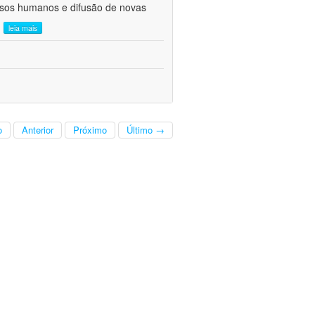
ursos humanos e difusão de novas
.
leia mais
o
Anterior
Próximo
Último →