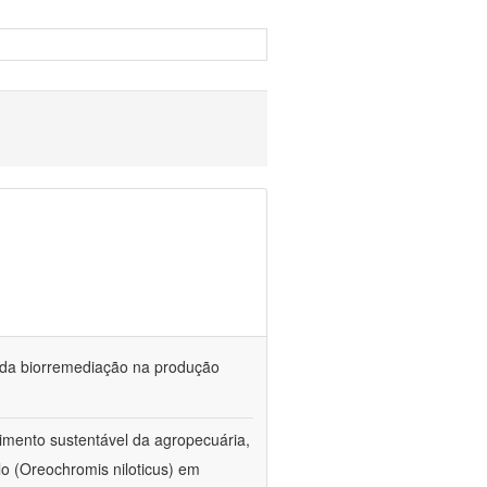
és da biorremediação na produção
imento sustentável da agropecuária,
lo (Oreochromis niloticus) em