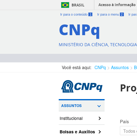
Acesso à informação
BRASIL
Ir para o conteúdo
1
Ir para o menu
2
Ir pa
CNPq
MINISTÉRIO DA CIÊNCIA, TECNOLOGI
Você está aqui:
CNPq
Assuntos
B
Pro
ASSUNTOS
Institucional
País
Bolsas e Auxílios