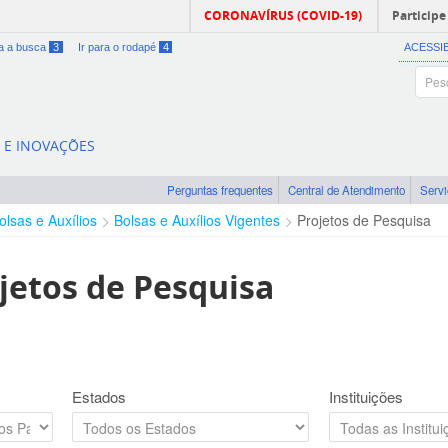
CORONAVÍRUS (COVID-19)
Participe
ra a busca
3
Ir para o rodapé
4
ACESSI
A E INOVAÇÕES
Perguntas frequentes
Central de Atendimento
Serv
olsas e Auxílios
Bolsas e Auxílios Vigentes
Projetos de Pesquisa
jetos de Pesquisa
Estados
Instituições