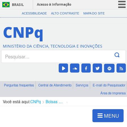
Acesso à informação
BRASIL
CORONAVÍRUS (COVID-19)
ACESSIBILIDADE
ALTO CONTRASTE
MAPA DO SITE
Participe
CNPq
Serviços
Legislação
MINISTÉRIO DA CIÊNCIA, TECNOLOGIA E INOVAÇÕES
Canais
Perguntas frequentes
Central de Atendimento
Serviços
E-mail do Pesquisador
Área de imprensa
Você está aqui:
CNPq
Bolsas e Auxílios Vigentes
Projetos de Pesquisa
MENU