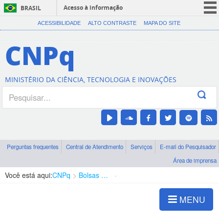
Acesso à informação
BRASIL
CORONAVÍRUS (COVID-19)
ACESSIBILIDADE
ALTO CONTRASTE
MAPA DO SITE
Participe
CNPq
Serviços
Legislação
MINISTÉRIO DA CIÊNCIA, TECNOLOGIA E INOVAÇÕES
Canais
Perguntas frequentes
Central de Atendimento
Serviços
E-mail do Pesquisador
Área de imprensa
Você está aqui:
CNPq
Bolsas e Auxílios Vigentes
Projetos de Pesquisa
MENU