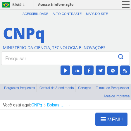
Acesso à informação
BRASIL
CORONAVÍRUS (COVID-19)
ACESSIBILIDADE
ALTO CONTRASTE
MAPA DO SITE
Participe
CNPq
Serviços
Legislação
MINISTÉRIO DA CIÊNCIA, TECNOLOGIA E INOVAÇÕES
Canais
Perguntas frequentes
Central de Atendimento
Serviços
E-mail do Pesquisador
Área de imprensa
Você está aqui:
CNPq
Bolsas e Auxílios Vigentes
Projetos de Pesquisa
MENU