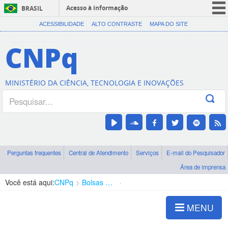
Acesso à informação
BRASIL
CORONAVÍRUS (COVID-19)
ACESSIBILIDADE
ALTO CONTRASTE
MAPA DO SITE
Participe
CNPq
Serviços
Legislação
MINISTÉRIO DA CIÊNCIA, TECNOLOGIA E INOVAÇÕES
Canais
Perguntas frequentes
Central de Atendimento
Serviços
E-mail do Pesquisador
Área de imprensa
Você está aqui:
CNPq
Bolsas e Auxílios Vigentes
Projetos de Pesquisa
MENU