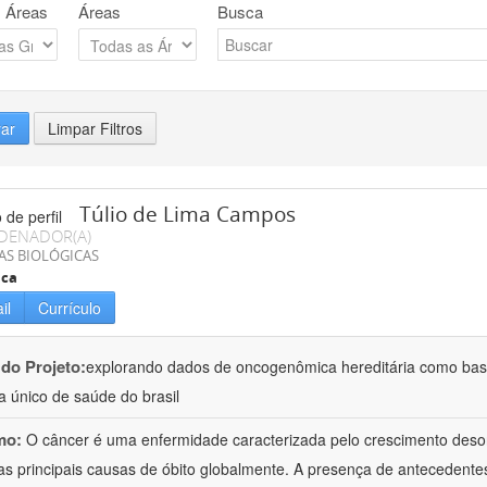
 Áreas
Áreas
Busca
rar
Limpar Filtros
Túlio de Lima Campos
DENADOR(A)
AS BIOLÓGICAS
ica
il
Currículo
 do Projeto:
explorando dados de oncogenômica hereditária como base
a único de saúde do brasil
mo:
O câncer é uma enfermidade caracterizada pelo crescimento deso
s principais causas de óbito globalmente. A presença de antecedente