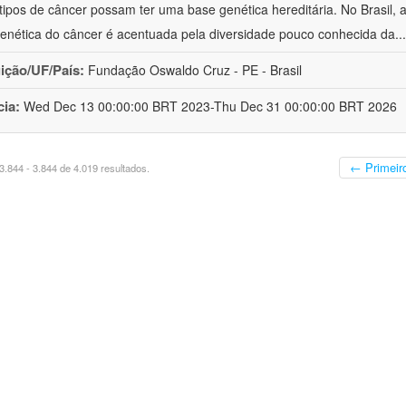
 tipos de câncer possam ter uma base genética hereditária. No Brasil
enética do câncer é acentuada pela diversidade pouco conhecida da
..
uição/UF/País:
Fundação Oswaldo Cruz - PE - Brasil
cia:
Wed Dec 13 00:00:00 BRT 2023-Thu Dec 31 00:00:00 BRT 2026
← Primeir
.844 - 3.844 de 4.019 resultados.