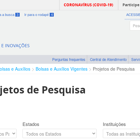
CORONAVÍRUS (COVID-19)
Participe
ra a busca
3
Ir para o rodapé
4
ACESSI
A E INOVAÇÕES
Perguntas frequentes
Central de Atendimento
Serv
olsas e Auxílios
Bolsas e Auxílios Vigentes
Projetos de Pesquisa
jetos de Pesquisa
Estados
Instituições