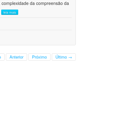
, a complexidade da compreensão da
.
leia mais
o
Anterior
Próximo
Último →