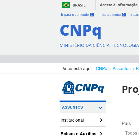
Acesso à informação
BRASIL
Ir para o conteúdo
1
Ir para o menu
2
Ir pa
CNPq
MINISTÉRIO DA CIÊNCIA, TECNOLOGI
Você está aqui:
CNPq
Assuntos
B
Pro
ASSUNTOS
Institucional
País
Bolsas e Auxílios