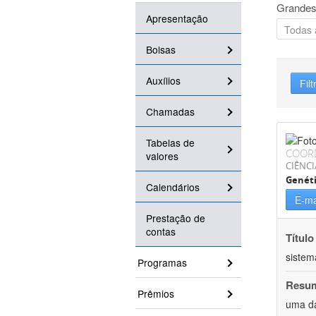
Grandes
Apresentação
Bolsas
Auxílios
Filt
Chamadas
Tabelas de
COOR
valores
CIÊNCI
Genét
Calendários
E-ma
Prestação de
contas
Título
sistem
Programas
Resu
Prêmios
uma da